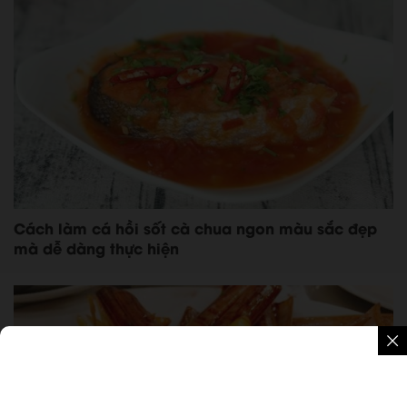
Cách làm cá hồi sốt cà chua ngon màu sắc đẹp
mà dễ dàng thực hiện