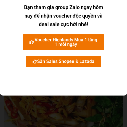
Bạn tham gia group Zalo ngay hôm
nay để nhận voucher độc quyền và
deal sale cực hời nhé!
Voucher Highlands Mua 1 tặng
1 mỗi ngày
Cách làm ốc móng tay cháy tỏi ngon phát mê
theo đầu bếp 5 sao
Săn Sales Shopee & Lazada