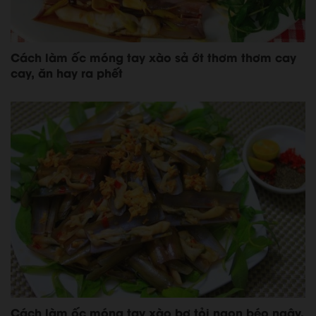
Cách làm ốc móng tay xào sả ớt thơm thơm cay
cay, ăn hay ra phết
Cách làm ốc móng tay xào bơ tỏi ngon béo ngậy,