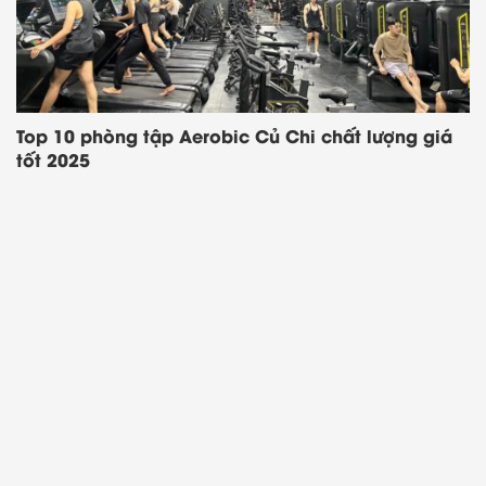
Bạn tham gia group Zalo ngay hôm
nay để nhận voucher độc quyền và
deal sale cực hời nhé!
Top 10 phòng tập Aerobic Củ Chi chất lượng giá
tốt 2025
Voucher Highlands Mua 1 tặng
1 mỗi ngày
Săn Sales Shopee & Lazada