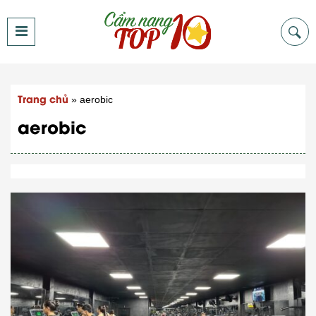
Trang chủ
»
aerobic
aerobic