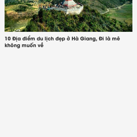
Bạn tham gia group Zalo ngay hôm
nay để nhận voucher độc quyền và
deal sale cực hời nhé!
10 Địa điểm du lịch đẹp ở Hà Giang, Đi là mê
không muốn về
Voucher Highlands Mua 1 tặng
1 mỗi ngày
Săn Sales Shopee & Lazada