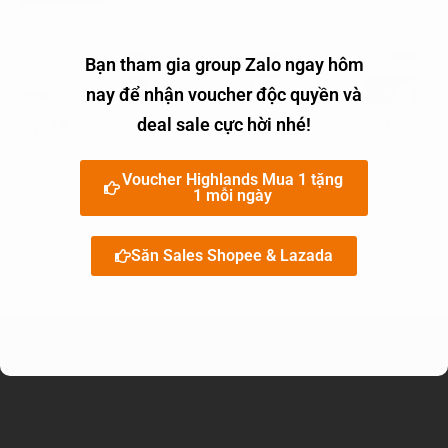
Bạn tham gia group Zalo ngay hôm
nay để nhận voucher độc quyền và
Top 10 website mua sắm trực tuyến lớn ở Việt
deal sale cực hời nhé!
Nam
Voucher Highlands Mua 1 tặng
1 mỗi ngày
Săn Sales Shopee & Lazada