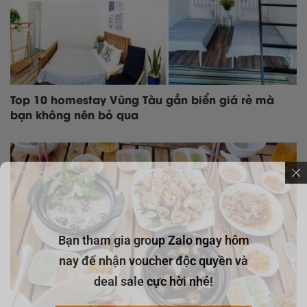
Top 10 homestay Vũng Tàu gần biển giá rẻ mà
bạn không nên bỏ qua
Bạn tham gia group Zalo ngay hôm
nay để nhận voucher độc quyền và
deal sale cực hời nhé!