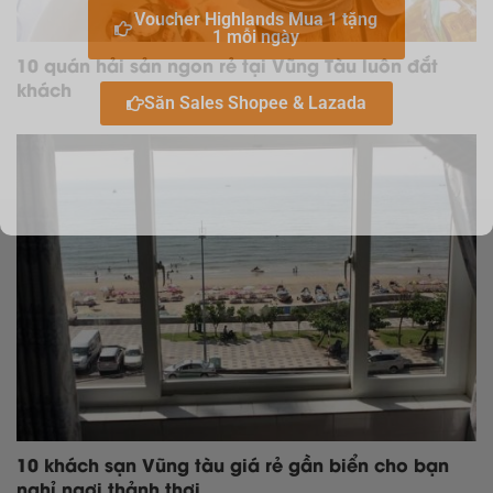
Voucher Highlands Mua 1 tặng
1 mỗi ngày
10 quán hải sản ngon rẻ tại Vũng Tàu luôn đắt
khách
Săn Sales Shopee & Lazada
10 khách sạn Vũng tàu giá rẻ gần biển cho bạn
nghỉ ngơi thảnh thơi