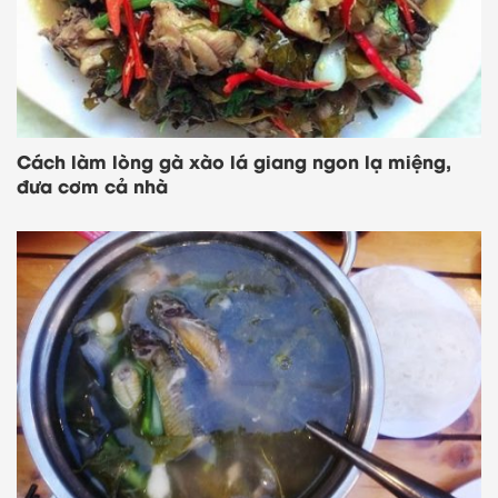
nay để nhận voucher độc quyền và
deal sale cực hời nhé!
Voucher Highlands Mua 1 tặng
1 mỗi ngày
Cách làm lòng gà xào lá giang ngon lạ miệng,
đưa cơm cả nhà
Săn Sales Shopee & Lazada