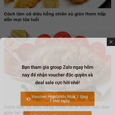
Cách làm cá diêu hồng chiên xù giòn thơm hấp
dẫn mọi lứa tuổi
Bạn tham gia group Zalo ngay hôm
nay để nhận voucher độc quyền và
deal sale cực hời nhé!
Voucher Highlands Mua 1 tặng
1 mỗi ngày
Cách làm cá diêu hồng chiên sả ớt thơm nức đơn
giản tại nhà