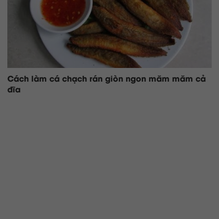
Cách làm cá chạch rán giòn ngon măm măm cả
đĩa