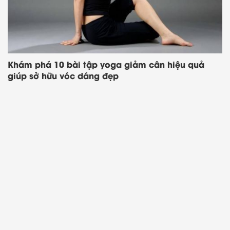
Bạn tham gia group Zalo ngay hôm
nay để nhận voucher độc quyền và
deal sale cực hời nhé!
Khám phá 10 bài tập yoga giảm cân hiệu quả
Voucher Highlands Mua 1 tặng
giúp sở hữu vóc dáng đẹp
1 mỗi ngày
Săn Sales Shopee & Lazada