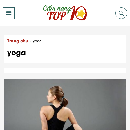
Trang chủ
»
yoga
yoga