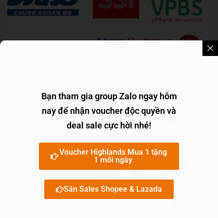
Top 10 Công ty Chứng khoán tốt ở TTCK Việt Nam
Bạn tham gia group Zalo ngay hôm
nay để nhận voucher độc quyền và
deal sale cực hời nhé!
Voucher Highlands Mua 1 tặng
1 mỗi ngày
Săn Sales Shopee & Lazada