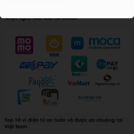
Hướng dẫn đăng ký tài khoản MBBank Online –
Nhận ngay 30K vào tài khoản
Top 10 ví điện tử an toàn và được ưa chuộng tại
Việt Nam