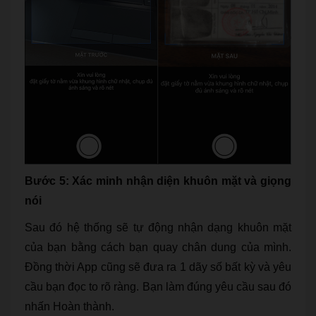
Bước 5: Xác minh nhận diện khuôn mặt và giọng
nói
Sau đó hệ thống sẽ tự động nhận dạng khuôn mặt
của bạn bằng cách bạn quay chân dung của mình.
Đồng thời App cũng sẽ đưa ra 1 dãy số bất kỳ và yêu
cầu bạn đọc to rõ ràng. Bạn làm đúng yêu cầu sau đó
nhấn Hoàn thành.