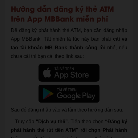
Hướng dẫn đăng ký thẻ ATM
trên App MBBank miễn phí
Để đăng ký phát hành thẻ ATM, bạn cần đăng nhập
App MBBank. Tất nhiên là lúc này bạn phải
cài và
tạo tài khoản MB Bank thành công
rồi nhé, nếu
chưa cài thì bạn cài theo link sau:
Sau đó đăng nhập vào và làm theo hướng dẫn sau:
– Truy cập
“Dịch vụ thẻ”.
Tiếp theo chọn
“Đăng ký
phát hành thẻ rút tiền ATM” rồi chọn Phát hành