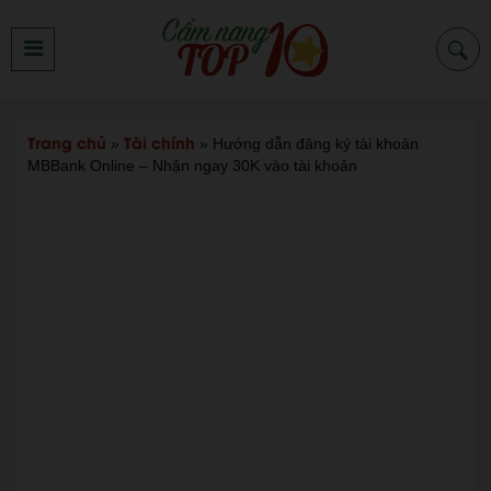
Trang chủ
Tài chính
»
»
Hướng dẫn đăng ký tài khoản
MBBank Online – Nhận ngay 30K vào tài khoản