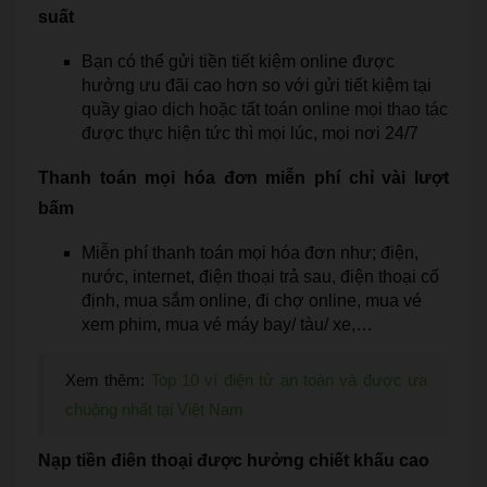
suất
Bạn có thể gửi tiền tiết kiệm online được
hưởng ưu đãi cao hơn so với gửi tiết kiệm tại
quầy giao dịch hoặc tất toán online mọi thao tác
được thực hiện tức thì mọi lúc, mọi nơi 24/7
Thanh toán mọi hóa đơn miễn phí chỉ vài lượt
bấm
Miễn phí thanh toán mọi hóa đơn như; điện,
nước, internet, điện thoại trả sau, điện thoại cố
định, mua sắm online, đi chợ online, mua vé
xem phim, mua vé máy bay/ tàu/ xe,…
Xem thêm:
Top 10 ví điện tử an toàn và được ưa
chuộng nhất tại Việt Nam
Nạp tiền điên thoại được hưởng chiết khấu cao