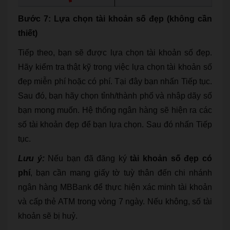
Bước 7: Lựa chọn tài khoản số đẹp (không cần
thiết)
Tiếp theo, bạn sẽ được lựa chọn tài khoản số đẹp.
Hãy kiểm tra thật kỹ trong việc lựa chọn tài khoản số
đẹp miễn phí hoặc có phí. Tại đây bạn nhấn Tiếp tục.
Sau đó, bạn hãy chọn tỉnh/thành phố và nhập dãy số
bạn mong muốn. Hệ thống ngân hàng sẽ hiện ra các
số tài khoản đẹp để bạn lựa chọn. Sau đó nhấn Tiếp
tục.
Lưu ý:
Nếu bạn đã đăng ký
tài khoản số đẹp có
phí
, bạn cần mang giấy tờ tuỳ thân đến chi nhánh
ngân hàng MBBank để thực hiện xác minh tài khoản
và cấp thẻ ATM trong vòng 7 ngày. Nếu không, số tài
khoản sẽ bị huỷ.