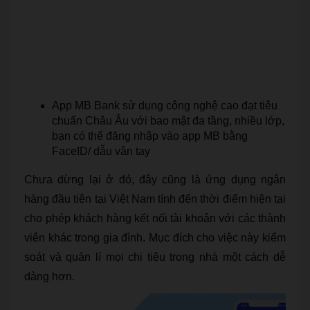
App MB Bank sử dụng công nghệ cao đạt tiêu
chuẩn Châu Âu với bao mật đa tầng, nhiều lớp,
bạn có thể đăng nhập vào app MB bằng
FaceID/ dẫu vân tay
Chưa dừng lại ở đó, đây cũng là ứng dụng ngân
hàng đầu tiên tại Việt Nam tính đến thời điểm hiện tại
cho phép khách hàng kết nối tài khoản với các thành
viên khác trong gia đình. Mục đích cho việc này kiểm
soát và quản lí mọi chi tiêu trong nhà một cách dễ
dàng hơn.