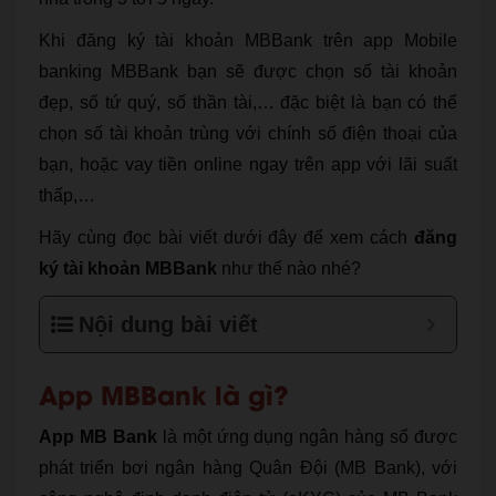
Khi đăng ký tài khoản MBBank trên app Mobile
banking MBBank bạn sẽ được chọn số tài khoản
đẹp, số tứ quý, số thần tài,… đặc biệt là bạn có thể
chọn số tài khoản trùng với chính số điện thoại của
bạn, hoặc vay tiền online ngay trên app với lãi suất
thấp,…
Hãy cùng đọc bài viết dưới đây để xem cách
đăng
ký tài khoản MBBank
như thế nào nhé?
Nội dung bài viết
App MBBank là gì?
App MB Bank
là một ứng dụng ngân hàng số được
phát triển bơi ngân hàng Quân Đội (MB Bank), với