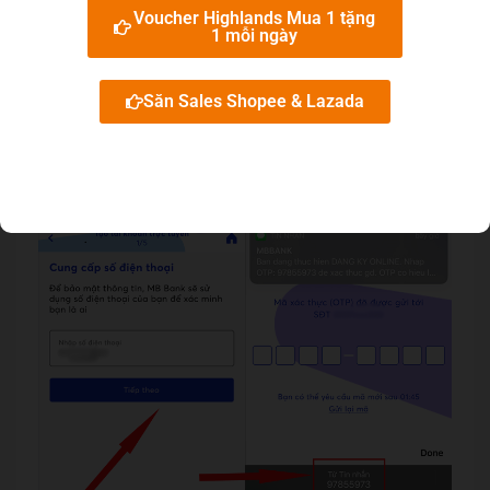
Voucher Highlands Mua 1 tặng
1 mỗi ngày
Săn Sales Shopee & Lazada