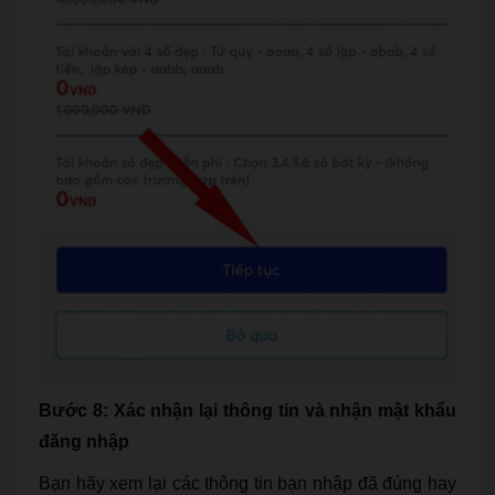
Bước 8: Xác nhận lại thông tin và nhận mật khẩu
đăng nhập
Bạn hãy xem lại các thông tin bạn nhập đã đúng hay