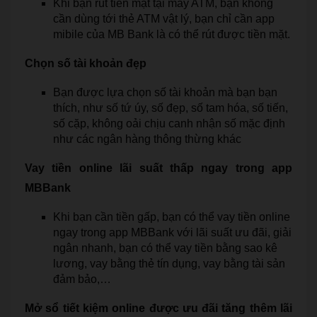
Khi bạn rút tiền mặt tại máy ATM, bạn không
cần dùng tới thẻ ATM vật lý, bạn chỉ cần app
mibile của MB Bank là có thể rút được tiền mặt.
Chọn số tài khoản đẹp
Bạn được lựa chọn số tài khoản mà bạn bạn
thích, như số tứ úy, số đẹp, số tam hóa, số tiến,
số cặp, không oải chịu canh nhận số mặc định
như các ngân hàng thông thừng khác
Vay tiền online lãi suất thấp ngay trong app
MBBank
Khi bạn cần tiền gấp, bạn có thể vay tiền online
ngay trong app MBBank với lãi suất ưu đãi, giải
ngân nhanh, bạn có thể vay tiền bằng sao kê
lương, vay bằng thẻ tín dụng, vay bằng tài sản
đảm bảo,…
Mở sổ tiết kiệm online được ưu đãi tăng thêm lãi