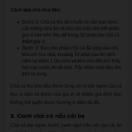
Cách làm chả kho tiêu:
Bước 1: Chả cá thu đã chuẩn bị sẵn bạn đem
cắt miếng vừa ăn và cho vào bát, cho hết phần
gia vị vào trộn đều để trong 30 phút cho chả cá
thấm gia vị.
Bước 2: Bạn cho phần chả cá đã ướp vào nồi,
kho với lửa nhỏ, khoảng 10 phút sau thì nêm
nếm lại thêm 1 lần nữa và kho cho đến khi thấy
hơi cạn nước thì tắt bếp. Rắc thêm chút tiêu lên
trên là xong.
Chả cá thu kho tiêu thơm lừng với vị dai ngon của cá
thu, vị béo và thơm của gia vị sẽ khiến gia đình bạn
không thể quên được hương vị đậm đà đó.
3. Canh chả cá nấu cải bẹ
Chả cá dai ngon, nước canh ngọt nấu với rau cải ăn