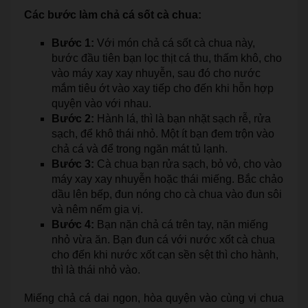
Các bước làm chả cá sốt cà chua:
Bước 1:
Với món chả cá sốt cà chua này,
bước đầu tiên bạn lọc thịt cá thu, thấm khô, cho
vào máy xay xay nhuyễn, sau đó cho nước
mắm tiêu ớt vào xay tiếp cho đến khi hỗn hợp
quyện vào với nhau.
Bước 2:
Hành lá, thì là bạn nhặt sạch rễ, rửa
sạch, để khô thái nhỏ. Một ít bạn đem trộn vào
chả cá và để trong ngăn mát tủ lạnh.
Bước 3:
Cà chua bạn rửa sạch, bỏ vỏ, cho vào
máy xay xay nhuyễn hoặc thái miếng. Bắc chảo
dầu lên bếp, đun nóng cho cà chua vào đun sôi
và nêm nếm gia vị.
Bước 4:
Bạn nặn chả cá trên tay, nặn miếng
nhỏ vừa ăn. Bạn đun cá với nước xốt cà chua
cho đến khi nước xốt cạn sền sệt thì cho hành,
thì là thái nhỏ vào.
Miếng chả cá dai ngon, hòa quyện vào cùng vị chua