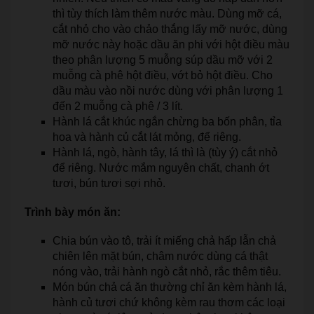
thì tùy thích làm thêm nước màu. Dùng mỡ cá,
cắt nhỏ cho vào chảo thắng lấy mỡ nước, dùng
mỡ nước này hoặc dầu ăn phi với hột điều màu
theo phân lượng 5 muỗng súp dầu mỡ với 2
muỗng cà phê hột điều, vớt bỏ hột điều. Cho
dầu màu vào nồi nước dùng với phân lượng 1
đến 2 muỗng cà phê / 3 lít.
Hành lá cắt khúc ngắn chừng ba bốn phân, tỉa
hoa và hành củ cắt lát mỏng, để riêng.
Hành lá, ngò, hành tây, lá thì là (tùy ý) cắt nhỏ
để riêng. Nước mắm nguyên chất, chanh ớt
tươi, bún tươi sợi nhỏ.
Trình bày món ăn:
Chia bún vào tô, trải ít miếng chả hấp lẫn chả
chiên lên mặt bún, châm nước dùng cá thật
nóng vào, trải hành ngò cắt nhỏ, rắc thêm tiêu.
Món bún chả cá ăn thường chỉ ăn kèm hành lá,
hành củ tươi chứ không kèm rau thơm các loại