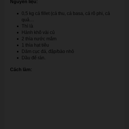
Nguyên liệu:
0,5 kg cá fillet (cá thu, cá basa, cá rô phi, cá
quả…
Thì là
Hành khô vài củ
2 thìa nước mắm
1 thìa hạt tiêu
Dăm cục đá, đập/bào nhỏ
Dầu để rán.
Cách làm: