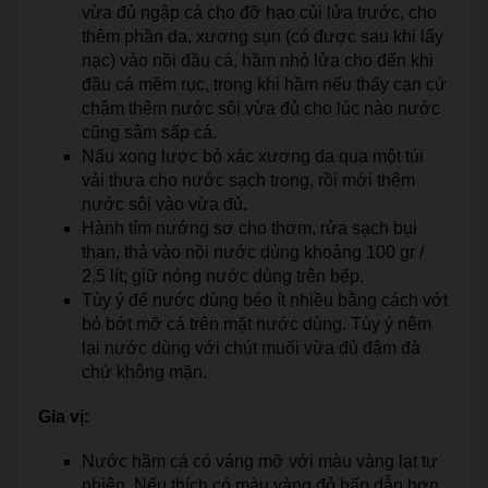
vừa đủ ngập cá cho đỡ hao củi lửa trước, cho
thêm phần da, xương sụn (có được sau khi lấy
nạc) vào nồi đầu cá, hầm nhỏ lửa cho đến khi
đầu cá mềm rục, trong khi hầm nếu thấy cạn cứ
châm thêm nước sôi vừa đủ cho lúc nào nước
cũng sâm sấp cá.
Nấu xong lược bỏ xác xương da qua một túi
vải thưa cho nước sạch trong, rồi mới thêm
nước sôi vào vừa đủ.
Hành tím nướng sơ cho thơm, rửa sạch bụi
than, thả vào nồi nước dùng khoảng 100 gr /
2,5 lít; giữ nóng nước dùng trên bếp.
Tùy ý để nước dùng béo ít nhiều bằng cách vớt
bỏ bớt mỡ cá trên mặt nước dùng. Tùy ý nêm
lại nước dùng với chút muối vừa đủ đậm đà
chứ không mặn.
Gia vị:
Nước hầm cá có váng mỡ với màu vàng lạt tự
nhiên. Nếu thích có màu vàng đỏ hấp dẫn hơn