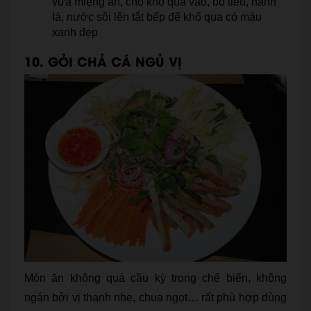
vừa miệng ăn, cho khổ qua vào, bỏ tiêu, hành
lá, nước sôi lên tắt bếp để khổ qua có màu
xanh đẹp
10. GỎI CHẢ CÁ NGỦ VỊ
Món ăn không quá cầu kỳ trong chế biến, không
ngán bởi vị thanh nhẹ, chua ngọt… rất phù hợp dùng