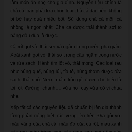
làm món ăn nhẹ cho gia đình. Nguyên liệu chính là
chả cá, bạn phải lựa chọn loại chả cá dai, béo, không
bị bở hay quá nhiều bột. Sử dụng chả cá mối, cá
nhồng là ngon nhất. Chả cá được thái thành sợi to
bằng đầu đũa là được.
Cà rốt gọt vỏ, thái sợi và ngâm trong nước pha giấm.
Xoài xanh gọt vỏ, thái sợi, rong câu ngâm trong nước
và rửa sạch. Hành tím lột vỏ, thái mỏng. Các loại rau
như húng quế, húng lủi, tía tô, húng thơm được rửa
sạch, thái nhỏ. Nước mắm trộn gỏi được chế biến từ
tỏi, ớt, đường, chanh…. vừa hơi cay vừa có vị chua
nhẹ.
Xếp tất cả các nguyên liệu đã chuẩn bị lên đĩa thành
từng phần riêng biệt, rắc vừng lên trên. Đĩa gỏi với
màu vàng của chả cá, màu đỏ của cà rốt, màu xanh