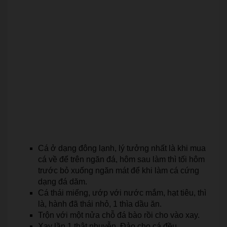
Cá ở dạng đông lạnh, lý tưởng nhất là khi mua
cá về để trên ngăn đá, hôm sau làm thì tối hôm
trước bỏ xuống ngăn mát để khi làm cá cứng
dạng đá dăm.
Cá thái miếng, ướp với nước mắm, hạt tiêu, thì
là, hành đã thái nhỏ, 1 thìa dầu ăn.
Trộn với một nửa chỗ đá bào rồi cho vào xay.
Xay lần 1 thật nhuyễn. Đảo cho cá đều.