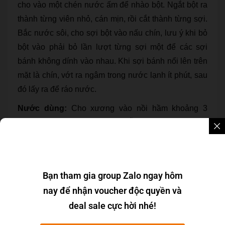
cho vào một chén nước ấm để nhào bột. Ngắt bột ra
thành từng viên nhỏ, cán mịn, rồi cắt thành từng sợi.
Bắc nước sôi, cho sợi bột vào nấu chín, lưu ý khi bỏ
bột vào phải bỏ lần lượt từng sợi một để các sợi
bánh không dính vào nhau. Khi sợi bánh nổi lên trên
mặt là chín, vớt ra ngâm trong nước lạnh ít phút, sau
đó lấy ra để ráo nước.
Nước dùng:
Cho xương vào nồi hầm khoảng 3
tiếng để lấy làm nước dùng. Sẵn cho cá ngừ/ cá bã
trầu vào luộc chín, sau đó vớt ra, để nguội, lọc lấy
phần nạc cá. Phi hành tím bỏ vào cho thơm, nêm
nếm nước dùng với bột nêm, vị vừa ăn.
Bạn tham gia group Zalo ngay hôm
Cho bánh canh vào tô, xếp chả chiên, chả hấp và
nay để nhận voucher độc quyền và
nạc cá ngừ lên trên, chan nước dùng vào, thêm hành
deal sale cực hời nhé!
lá tỉa hoa. Có thể ăn kèm với nước mắm sống và ớt