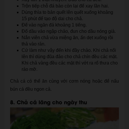
Trộn tiếp chỗ đá bào còn lại để xay lần hai.
Dùng thìa to bản quết lên quết xuống khoảng
15 phút để tạo độ dai cho chả.
Để vào ngăn đá khoảng 1 tiếng.
Đổ dầu vào ngập chảo, đun cho dầu nóng già.
Nắn viên chả vừa miệng ăn, ấn dẹt xuống rồi
thả vào rán.
Cứ làm như vậy đến khi đầy chảo. Khi chả nổi
lên thì dùng đũa đảo cho chả chín đều các mặt.
Khi chả vàng đều các mặt thì vớt ra rổ thưa cho
ráo mỡ.
Chả cá có thể ăn cùng với cơm nóng hoặc để nấu
bún cá đều ngon cả.
8. Chả cá lăng cho ngày thu