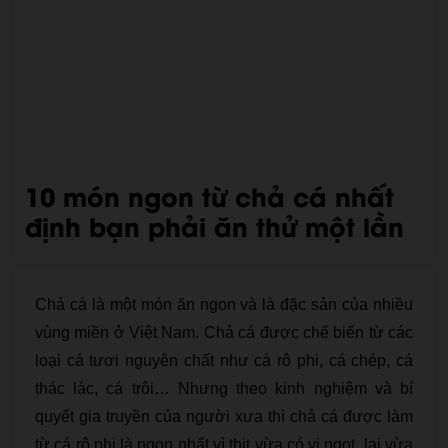
10 món ngon từ chả cá nhất
định bạn phải ăn thử một lần
Chả cá là một món ăn ngon và là đặc sản của nhiều
vùng miền ở Việt Nam. Chả cá được chế biến từ các
loại cá tươi nguyên chất như cá rô phi, cá chép, cá
thác lác, cá trôi… Nhưng theo kinh nghiệm và bí
quyết gia truyền của người xưa thì chả cá được làm
từ cá rô phi là ngon nhất vì thịt vừa có vị ngọt, lại vừa