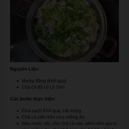
Nguyên Liệu:
Mướp đăng (khổ qua)
Chả cá đỏ củ Lý Sơn
Các bước thực hiện:
Rửa sạch Khổ qua, cắt mỏng
Chả cá viên tròn vừa miệng ăn
Nấu nước sôi, cho chả cá vào, nêm nếm gia vị