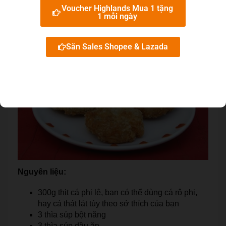
xắt lát.
Voucher Highlands Mua 1 tặng
1 mỗi ngày
6. Chả cá chiên xù
Săn Sales Shopee & Lazada
Nguyên liệu:
300g thịt cá phi lê, bạn có thể dùng cá rô phi,
hay cá thát lát tùy theo sở thích của bạn
3 thìa súp bột năng
3 thìa súp dầu ăn