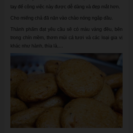
tay để công việc này được dễ dàng và đẹp mắt hơn.
Cho miếng chả đã nặn vào chảo nóng ngập dầu.
Thành phẩm đạt yêu cầu sẽ có màu vàng đều, bên
trong chín mềm, thơm mùi cá tươi và các loại gia vị
khác như hành, thìa là,…