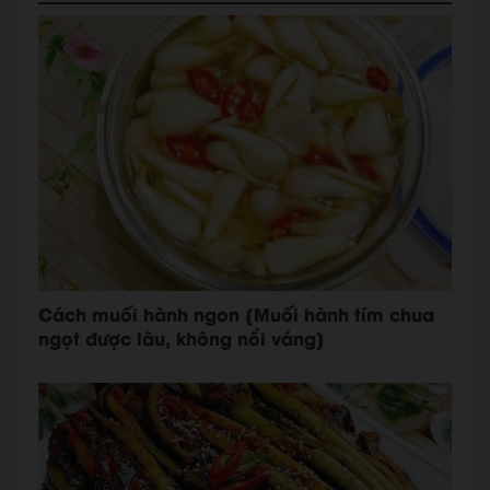
Cách muối hành ngon [Muối hành tím chua
ngọt được lâu, không nổi váng]