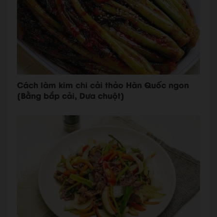
Cách làm kim chi cải thảo Hàn Quốc ngon
[Bằng bắp cải, Dưa chuột]