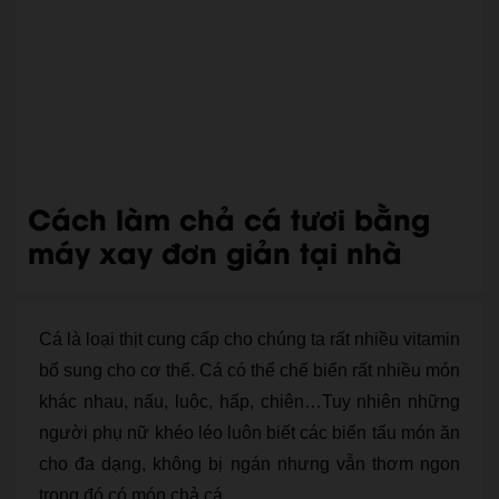
Cách làm chả cá tươi bằng
máy xay đơn giản tại nhà
Cá là loại thịt cung cấp cho chúng ta rất nhiều vitamin
bổ sung cho cơ thể. Cá có thể chế biến rất nhiều món
khác nhau, nấu, luộc, hấp, chiên…Tuy nhiên những
người phụ nữ khéo léo luôn biết các biến tấu món ăn
cho đa dạng, không bị ngán nhưng vẫn thơm ngon
trong đó có món chả cá.