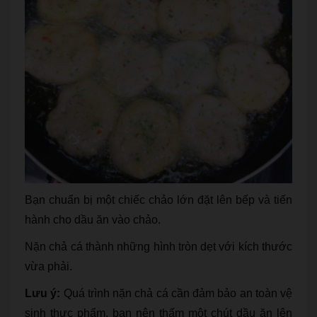
Bạn chuẩn bị một chiếc chảo lớn đặt lên bếp và tiến
hành cho dầu ăn vào chảo.
Nặn chả cá thành những hình tròn dẹt với kích thước
vừa phải.
Lưu ý:
Quá trình nặn chả cá cần đảm bảo an toàn vệ
sinh thực phẩm, bạn nên thấm một chút dầu ăn lên