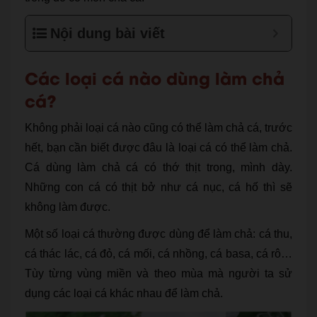
Nội dung bài viết
Các loại cá nào dùng làm chả
cá?
Không phải loại cá nào cũng có thể làm chả cá, trước
hết, bạn cần biết được đâu là loại cá có thể làm chả.
Cá dùng làm chả cá có thớ thịt trong, mình dày.
Những con cá có thịt bở như cá nục, cá hố thì sẽ
không làm được.
Một số loại cá thường được dùng để làm chả: cá thu,
cá thác lác, cá đỏ, cá mối, cá nhồng, cá basa, cá rô…
Tùy từng vùng miền và theo mùa mà người ta sử
dụng các loại cá khác nhau để làm chả.