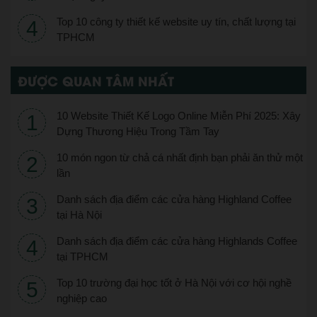
Top 10 công ty thiết kế website uy tín, chất lượng tại
TPHCM
ĐƯỢC QUAN TÂM NHẤT
10 Website Thiết Kế Logo Online Miễn Phí 2025: Xây
Dựng Thương Hiệu Trong Tầm Tay
10 món ngon từ chả cá nhất định bạn phải ăn thử một
lần
Danh sách địa điểm các cửa hàng Highland Coffee
tại Hà Nội
Danh sách địa điểm các cửa hàng Highlands Coffee
tại TPHCM
Top 10 trường đại học tốt ở Hà Nội với cơ hội nghề
nghiệp cao