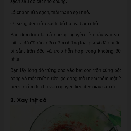
sạch sau đó cắt nhỏ chúng.
Lá chanh rửa sạch, thái thành sợi nhỏ.
Ớt sừng đem rửa sạch, bỏ hạt và băm nhỏ.
Bạn đem trộn tất cả những nguyên liệu này vào với
thịt cá đã để ráo, nên nếm những loại gia vị đã chuẩn
bị sẵn, trộn đều và ướp hỗn hợp trong khoảng 30
phút.
Bạn lấy lòng đỏ trứng cho vào bát con trộn cùng bột
năng và một chút nước lọc đồng thời nêm thêm một ít
nước mắm để cho vào nguyên liệu đem xay sau đó.
2. Xay thịt cá