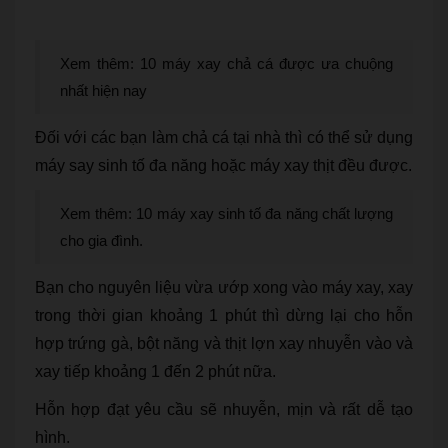
Xem thêm: 10 máy xay chả cá được ưa chuộng
nhất hiện nay
Đối với các bạn làm chả cá tại nhà thì có thể sử dụng
máy say sinh tố đa năng hoặc máy xay thịt đều được.
Xem thêm: 10 máy xay sinh tố đa năng chất lượng
cho gia đình.
Bạn cho nguyên liệu vừa ướp xong vào máy xay, xay
trong thời gian khoảng 1 phút thì dừng lại cho hỗn
hợp trứng gà, bột năng và thịt lợn xay nhuyễn vào và
xay tiếp khoảng 1 đến 2 phút nữa.
Hỗn hợp đạt yêu cầu sẽ nhuyễn, mịn và rất dễ tạo
hình.