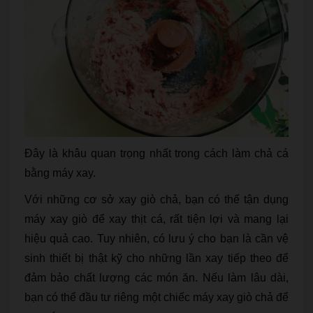
Đây là khâu quan trọng nhất trong cách làm chả cá
bằng máy xay.
Với những cơ sở xay giò chả, bạn có thể tận dụng
máy xay giò để xay thịt cá, rất tiện lợi và mang lại
hiệu quả cao. Tuy nhiên, có lưu ý cho bạn là cần vệ
sinh thiết bị thật kỹ cho những lần xay tiếp theo để
đảm bảo chất lượng các món ăn. Nếu làm lâu dài,
bạn có thể đầu tư riêng một chiếc máy xay giò chả để