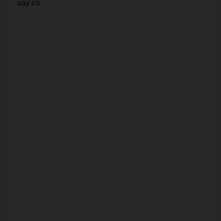
xay cá.