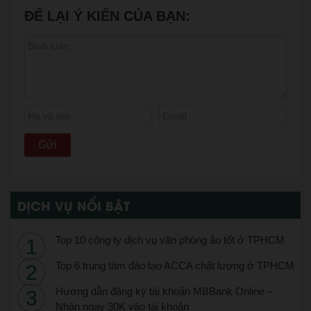
ĐỂ LẠI Ý KIẾN CỦA BẠN:
DỊCH VỤ NỔI BẬT
Top 10 công ty dịch vụ văn phòng ảo tốt ở TPHCM
Top 6 trung tâm đào tạo ACCA chất lượng ở TPHCM
Hướng dẫn đăng ký tài khoản MBBank Online –
Nhận ngay 30K vào tài khoản