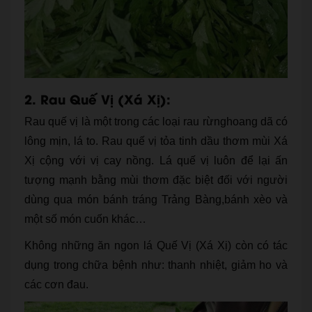
2. Rau Quế Vị (Xá Xị):
Rau quế vị là một trong các loại rau rừnghoang dã có
lông mịn, lá to. Rau quế vị tỏa tinh dầu thơm mùi Xá
Xị cộng với vị cay nồng. Lá quế vị luôn để lại ấn
tượng mạnh bằng mùi thơm đặc biệt đối với người
dùng qua món bánh tráng Trảng Bàng,bánh xèo và
một số món cuốn khác…
Không những ăn ngon lá Quế Vị (Xá Xị) còn có tác
dụng trong chữa bệnh như: thanh nhiệt, giảm ho và
các cơn đau.