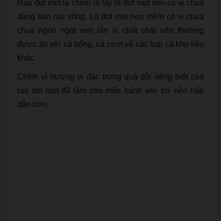
Rau đọt mọt là chính là lấy lá đọt mọt non có vị chua
dùng làm rau sống. Lá đọt mọt non mềm có vị chua
chua ngòn ngọt xen lẫn vị chát chát nên thường
được ăn với cá bống, cá cơm và các loại cá kho tiêu
khác.
Chính vì hương vị đặc trưng quá đỗi riêng biệt của
rau đọt mọt đã làm cho món bánh xèo trở nên hấp
dẫn hơn.