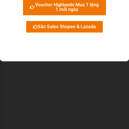
Voucher Highlands Mua 1 tặng
triệu, đặt mua số lượng lớn về ăn dần.
1 mỗi ngày
4.5/5 - (10 bình chọn)
Săn Sales Shopee & Lazada