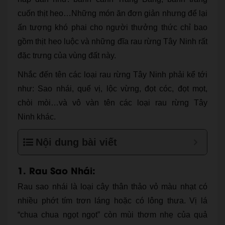
cuốn thịt heo…Những món ăn đơn giản nhưng để lại
ấn tượng khó phai cho người thưởng thức chỉ bao
gồm thịt heo luộc và những đĩa rau rừng Tây Ninh rất
đặc trưng của vùng đất này.
Nhắc đến tên các loại rau rừng Tây Ninh phải kể tới
như: Sao nhái, quế vị, lộc vừng, đọt cóc, đọt mọt,
chòi mòi…và vô vàn tên các loại rau rừng Tây
Ninh khác.
Nội dung bài viết
1. Rau Sao Nhái:
Rau sao nhái là loại cây thân thảo vỏ màu nhạt có
nhiều phớt tím trơn láng hoặc có lông thưa. Vị lá
“chua chua ngọt ngọt” còn mùi thơm nhẹ của quả