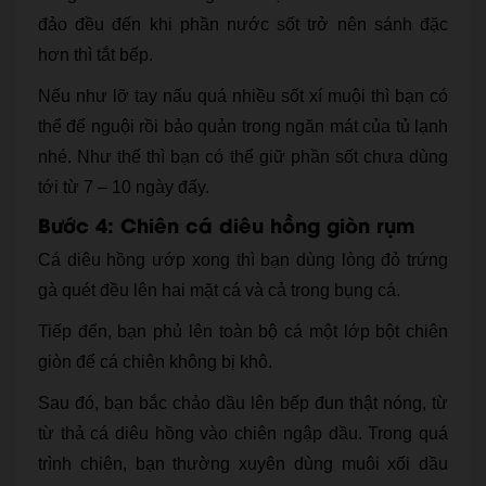
đảo đều đến khi phần nước sốt trở nên sánh đặc
hơn thì tắt bếp.
Nếu như lỡ tay nấu quá nhiều sốt xí muội thì bạn có
thể để nguội rồi bảo quản trong ngăn mát của tủ lạnh
nhé. Như thế thì bạn có thể giữ phần sốt chưa dùng
tới từ 7 – 10 ngày đấy.
Bước 4: Chiên cá diêu hồng giòn rụm
Cá diêu hồng ướp xong thì bạn dùng lòng đỏ trứng
gà quét đều lên hai mặt cá và cả trong bụng cá.
Tiếp đến, bạn phủ lên toàn bộ cá một lớp bột chiên
giòn để cá chiên không bị khô.
Sau đó, bạn bắc chảo dầu lên bếp đun thật nóng, từ
từ thả cá diêu hồng vào chiên ngập dầu. Trong quá
trình chiên, bạn thường xuyên dùng muôi xối dầu