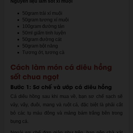
Nguyên liệu làm sốt xí muội
50gram trái xí muội
50gram tương xí muội
100gram đường tán
50ml giấm tinh luyện
50gram đường cát
50gram bột năng
Tương ớt, tương cà
Cách làm món cá diêu hồng
sốt chua ngọt
Bước 1: Sơ chế và ướp cá diêu hồng
Cá diêu hồng sau khi mua về, bạn sơ chế sạch sẽ
vảy, vây, đuôi, mang và ruột cá, đặc biệt là phải cắt
bỏ các tụ máu đông và mảng bám trắng bên trong
bụng cá.
Ngoài sơ chế đơn giản như trên, bạn nên chà xát