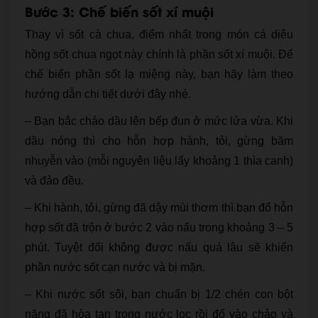
Bước 3: Chế biến sốt xí muội
Thay vì sốt cà chua, điểm nhất trong món cá diêu
hồng sốt chua ngọt này chính là phần sốt xí muội. Để
chế biến phần sốt lạ miệng này, bạn hãy làm theo
hướng dẫn chi tiết dưới đây nhé.
– Bạn bắc chảo dầu lên bếp đun ở mức lửa vừa. Khi
dầu nóng thì cho hỗn hợp hành, tỏi, gừng băm
nhuyễn vào (mỗi nguyên liệu lấy khoảng 1 thìa canh)
và đảo đều.
– Khi hành, tỏi, gừng đã dậy mùi thơm thì bạn đổ hỗn
hợp sốt đã trộn ở bước 2 vào nấu trong khoảng 3 – 5
phút. Tuyệt đối không được nấu quá lâu sẽ khiến
phần nước sốt cạn nước và bị mặn.
– Khi nước sốt sôi, bạn chuẩn bị 1/2 chén con bột
năng đã hòa tan trong nước lọc rồi đổ vào chảo và