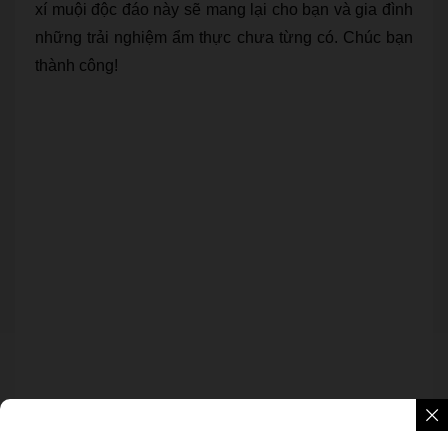
xí muội độc đáo này sẽ mang lại cho bạn và gia đình
những trải nghiệm ẩm thực chưa từng có. Chúc bạn
thành công!