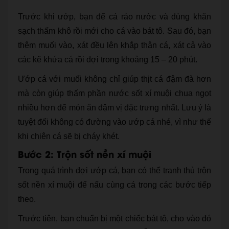
Trước khi ướp, bạn để cá ráo nước và dùng khăn
sạch thấm khô rồi mới cho cá vào bát tô. Sau đó, bạn
thêm muối vào, xát đều lên khắp thân cá, xát cả vào
các kẽ khứa cá rồi đợi trong khoảng 15 – 20 phút.
Ướp cá với muối không chỉ giúp thịt cá đậm đà hơn
mà còn giúp thấm phần nước sốt xí muội chua ngọt
nhiều hơn để món ăn đậm vị đặc trưng nhất. Lưu ý là
tuyệt đối không có đường vào ướp cá nhé, vì như thế
khi chiên cá sẽ bị cháy khét.
Bước 2: Trộn sốt nền xí muội
Trong quá trình đợi ướp cá, bạn có thể tranh thủ trộn
sốt nền xí muội để nấu cùng cá trong các bước tiếp
theo.
Trước tiên, bạn chuẩn bị một chiếc bát tô, cho vào đó