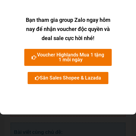
Bạn tham gia group Zalo ngay hôm
nay để nhận voucher độc quyền và
Rate this post
deal sale cực hời nhé!
Chia sẻ bài viết này đến bạn bè:
Voucher Highlands Mua 1 tặng
1 mỗi ngày
Săn Sales Shopee & Lazada
Bài viết được tham khảo và tổng hợp từ nhiều
nguồn website trên Internet! Vui lòng phản hồi cho
chúng tôi, nếu Bạn thấy các thông tin trên chưa
chính xác.
Email: camnangtop10@gmail.com
Bài viết cùng chủ đề: