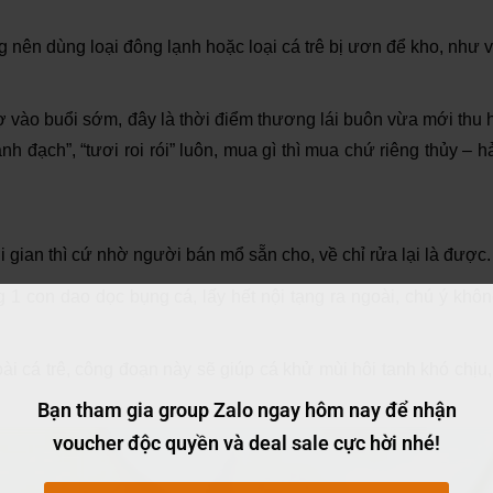
ng nên dùng loại đông lạnh hoặc loại cá trê bị ươn để kho, như 
ợ vào buổi sớm, đây là thời điểm thương lái buôn vừa mới thu
h đạch”, “tươi roi rói” luôn, mua gì thì mua chứ riêng thủy – h
 gian thì cứ nhờ người bán mổ sẵn cho, về chỉ rửa lại là được.
g 1 con dao dọc bụng cá, lấy hết nội tạng ra ngoài, chú ý khô
i cá trê, công đoạn này sẽ giúp cá khử mùi hôi tanh khó chịu
Bạn tham gia group Zalo ngay hôm nay để nhận
voucher độc quyền và deal sale cực hời nhé!