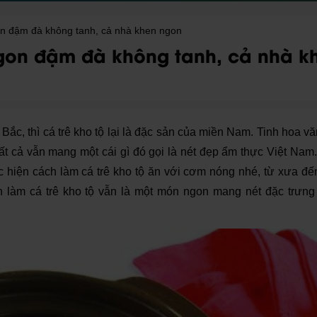
on đậm đà không tanh, cả nhà khen ngon
ngon đậm đà không tanh, cả nhà k
Bắc, thì cá trê kho tộ lại là đặc sản của miền Nam. Tinh hoa v
ất cả vẫn mang một cái gì đó gọi là nét đẹp ẩm thực Việt Na
iện cách làm cá trê kho tộ ăn với cơm nóng nhé, từ xưa đến
ch làm cá trê kho tộ vẫn là một món ngon mang nét đặc trưng