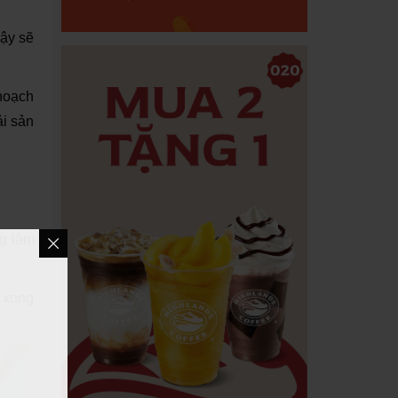
vậy sẽ
 hoạch
ải sản
ng làm
, xong