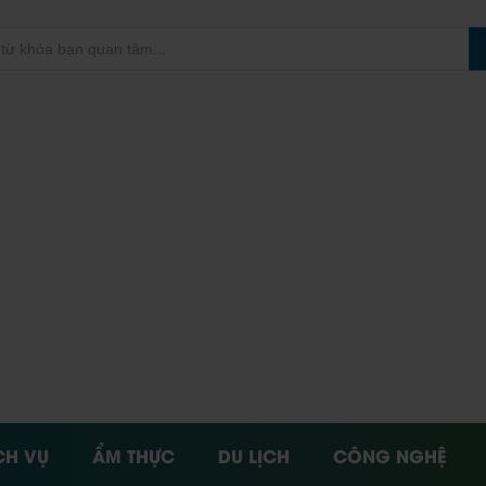
CH VỤ
ẨM THỰC
DU LỊCH
CÔNG NGHỆ