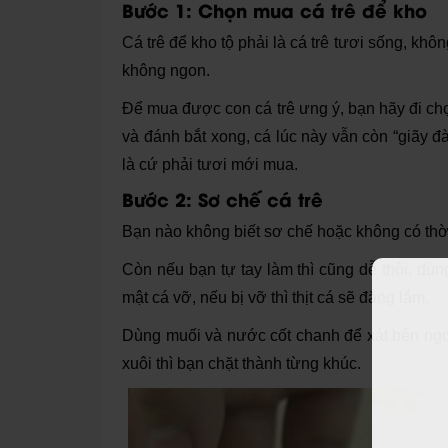
Bước 1: Chọn mua cá trê để kho
Cá trê để kho tộ phải là cá trê tươi sống, khô
không ngon.
Để mua được con cá trê ưng ý, bạn hãy đi ch
và đánh bắt xong, cá lúc này vẫn còn “giãy đàn
là cứ phải tươi mới mua.
Bước 2: Sơ chế cá trê
Bạn nào không biết sơ chế hoặc không có thời
Còn nếu bạn tự tay làm thì cũng dễ thôi, dùn
mật cá vỡ, nếu bị vỡ thì thịt cá sẽ đắng lắm.
Dùng muối và nước cốt chanh để xát bên ngoà
xuôi thì bạn chặt thành từng khúc.