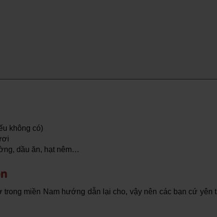
ếu không có)
ươi
đường, dầu ăn, hạt nêm…
on
 trong miền Nam hướng dẫn lại cho, vậy nên các bạn cứ yên 