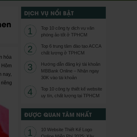
DỊCH VỤ NỔI BẬT
hen
Top 10 công ty dịch vụ văn
phòng ảo tốt ở TPHCM
Top 6 trung tâm đào tạo ACCA
chất lượng ở TPHCM
ăn hóa
Hướng dẫn đăng ký tài khoản
m. Hôm
MBBank Online – Nhận ngay
 nay,
30K vào tài khoản
 riêng
Top 10 công ty thiết kế website
uy tín, chất lượng tại TPHCM
ĐƯỢC QUAN TÂM NHẤT
10 Website Thiết Kế Logo
Online Miễn Phí 2025: Xây