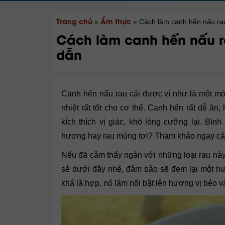
Trang chủ
Ẩm thực
»
»
Cách làm canh hến nấu rau
Cách làm canh hến nấu r
dẫn
Canh hến nấu rau cải được ví như là một mó
nhiệt rất tốt cho cơ thể. Canh hến rất dễ ăn
kích thích vị giác, khó lòng cưỡng lại. Bì
hương hay rau mùng tơi? Tham khảo ngay các
Nếu đã cảm thấy ngán với những loại rau nà
sẻ dưới đây nhé, đảm bảo sẽ đem lại một hư
khá là hợp, nó làm nổi bật lên hương vị béo và