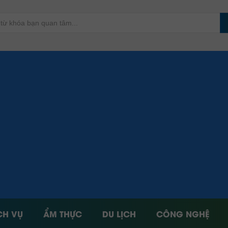
CH VỤ
ẨM THỰC
DU LỊCH
CÔNG NGHỆ