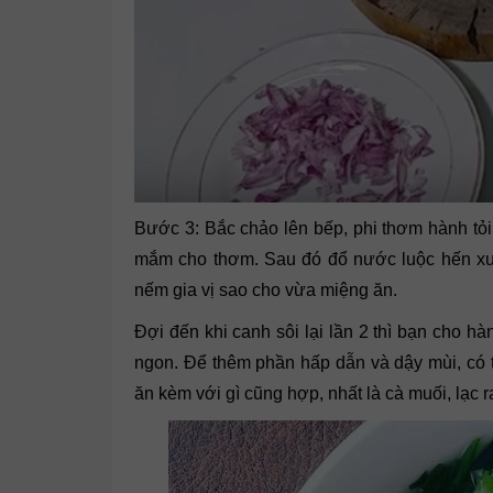
Bước 3: Bắc chảo lên bếp, phi thơm hành tỏi 
mắm cho thơm. Sau đó đổ nước luộc hến xuố
nếm gia vị sao cho vừa miệng ăn.
Đợi đến khi canh sôi lại lần 2 thì bạn cho h
ngon. Để thêm phần hấp dẫn và dậy mùi, có th
ăn kèm với gì cũng hợp, nhất là cà muối, lạc r