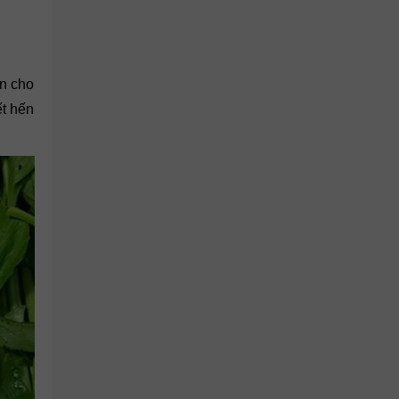
ến cho
ết hến