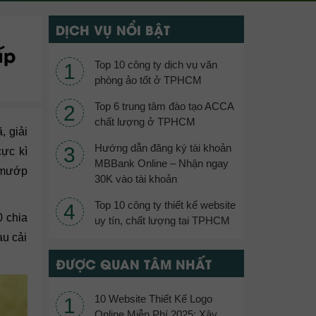
DỊCH VỤ NỔI BẬT
ấp
Top 10 công ty dịch vụ văn
phòng ảo tốt ở TPHCM
Top 6 trung tâm đào tạo ACCA
chất lượng ở TPHCM
, giải
Hướng dẫn đăng ký tài khoản
cực kì
MBBank Online – Nhận ngay
, mướp
30K vào tài khoản
Top 10 công ty thiết kế website
0 chia
uy tín, chất lượng tại TPHCM
au cải
ĐƯỢC QUAN TÂM NHẤT
10 Website Thiết Kế Logo
Online Miễn Phí 2025: Xây