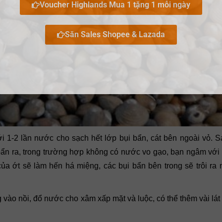
Voucher Highlands Mua 1 tặng 1 mỗi ngày
Săn Sales Shopee & Lazada
i 1-2 lần nước cho sạch hết lớp bụi bẩn, cát bên ngoài vỏ. 
ẩn ra, trong trường hợp không có nước vo gạo, bạn ngâm với
 của ớt sẽ làm hến há miệng, các bụi bẩn bên trong sẽ trôi ra 
 vào nồi, đổ nước cho xâm xấp mặt và luộc, có thể thêm vài lá