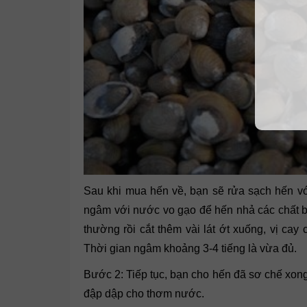
Sau khi mua hến về, bạn sẽ rửa sạch hến vớ
ngâm với nước vo gạo để hến nhả các chất b
thường rồi cắt thêm vài lát ớt xuống, vị cay
Thời gian ngâm khoảng 3-4 tiếng là vừa đủ.
Bước 2: Tiếp tục, bạn cho hến đã sơ chế xong
đập dập cho thơm nước.