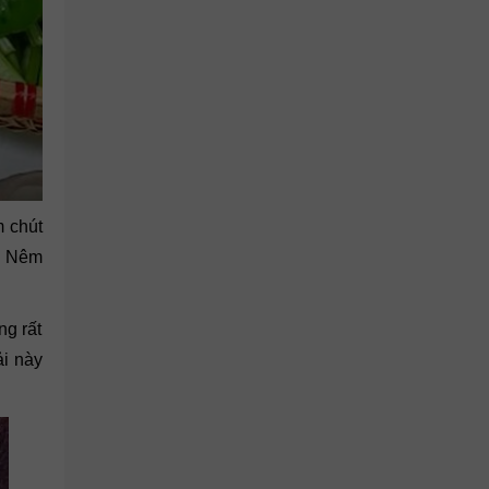
m chút
. Nêm
ng rất
ải này