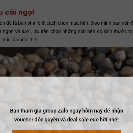
 cải ngọt
on đó là bạn phải biết cách chọn mua hến, theo mình bạn nên 
ngon và tươi, ưu tiên chọn những con hến có kích thước to
 thối của hến chết.
Bạn tham gia group Zalo ngay hôm nay để nhận
voucher độc quyền và deal sale cực hời nhé!