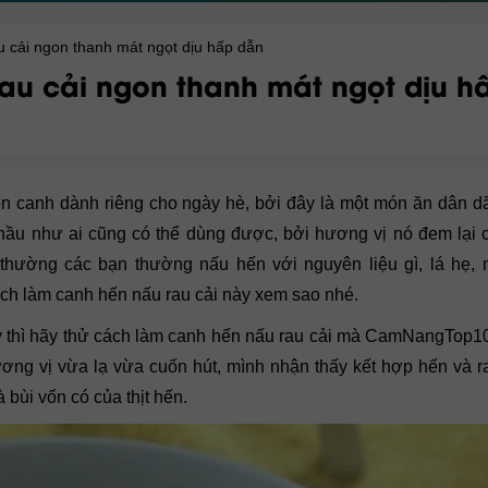
 cải ngon thanh mát ngọt dịu hấp dẫn
au cải ngon thanh mát ngọt dịu h
n canh dành riêng cho ngày hè, bởi đây là một món ăn dân dã
, hầu như ai cũng có thể dùng được, bởi hương vị nó đem lại 
nh thường các bạn thường nấu hến với nguyên liệu gì, lá hẹ
h làm canh hến nấu rau cải này xem sao nhé.
y thì hãy thử cách làm canh hến nấu rau cải mà CamNangTop1
ơng vị vừa lạ vừa cuốn hút, mình nhận thấy kết hợp hến và r
 bùi vốn có của thịt hến.