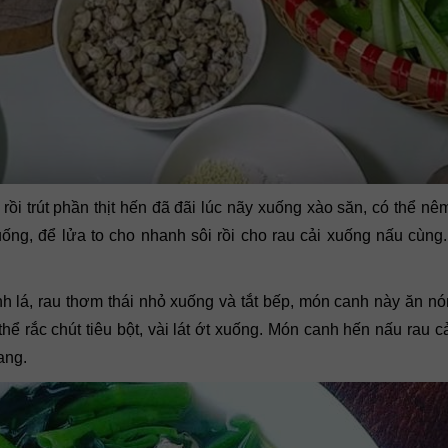
rồi trút phần thịt hến đã đãi lúc nãy xuống xào săn, có thể nê
ng, để lửa to cho nhanh sôi rồi cho rau cải xuống nấu cùng
ành lá, rau thơm thái nhỏ xuống và tắt bếp, món canh này ăn nó
ể rắc chút tiêu bột, vài lát ớt xuống. Món canh hến nấu rau c
ang.