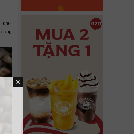
đi chợ
 đồng