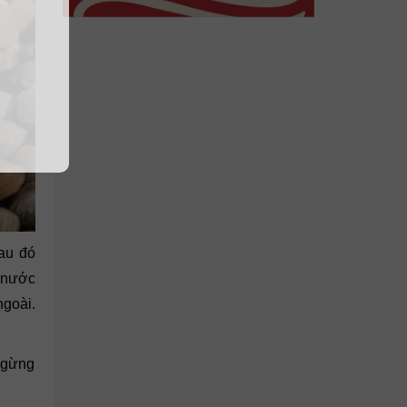
Sau đó
 nước
ngoài.
t gừng