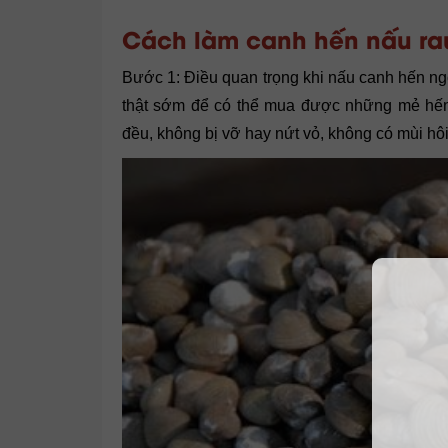
Cách làm canh hến nấu rau
Bước 1: Điều quan trọng khi nấu canh hến ng
thật sớm để có thể mua được những mẻ hến 
đều, không bị vỡ hay nứt vỏ, không có mùi hôi