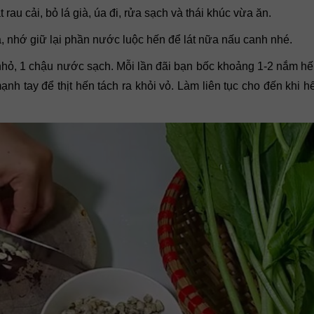
rau cải, bỏ lá già, úa đi, rửa sạch và thái khúc vừa ăn.
ra, nhớ giữ lại phần nước luộc hến để lát nữa nấu canh nhé.
 nhỏ, 1 chậu nước sạch. Mỗi lần đãi bạn bốc khoảng 1-2 nắm h
nh tay để thịt hến tách ra khỏi vỏ. Làm liên tục cho đến khi h