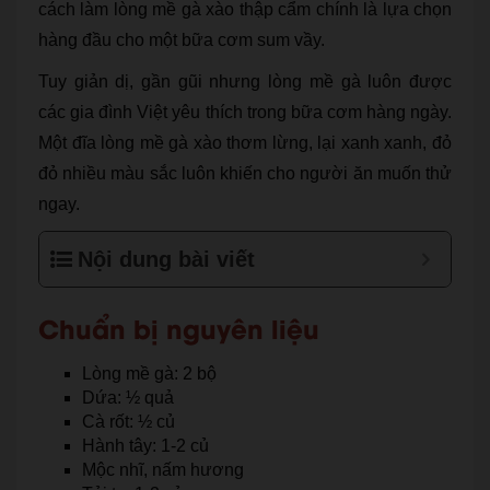
cách làm lòng mề gà xào thập cẩm chính là lựa chọn
hàng đầu cho một bữa cơm sum vầy.
Tuy giản dị, gần gũi nhưng lòng mề gà luôn được
các gia đình Việt yêu thích trong bữa cơm hàng ngày.
Một đĩa lòng mề gà xào thơm lừng, lại xanh xanh, đỏ
đỏ nhiều màu sắc luôn khiến cho người ăn muốn thử
ngay.
Nội dung bài viết
Chuẩn bị nguyên liệu
Lòng mề gà: 2 bộ
Dứa: ½ quả
Cà rốt: ½ củ
Hành tây: 1-2 củ
Mộc nhĩ, nấm hương