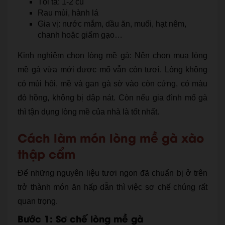
Tỏi ta: 1-2 củ
Rau mùi, hành lá
Gia vị: nước mắm, dầu ăn, muối, hạt nêm,
chanh hoặc giấm gạo…
Kinh nghiệm chọn lòng mề gà: Nên chọn mua lòng
mề gà vừa mới được mổ vẫn còn tươi. Lòng không
có mùi hôi, mề và gan gà sờ vào còn cứng, có màu
đỏ hồng, không bị dập nát. Còn nếu gia đình mổ gà
thì tận dụng lòng mề của nhà là tốt nhất.
Cách làm món lòng mề gà xào
thập cẩm
Để những nguyên liệu tươi ngon đã chuẩn bị ở trên
trở thành món ăn hấp dẫn thì việc sơ chế chúng rất
quan trọng.
Bước 1: Sơ chế lòng mề gà