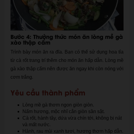
Bước 4: Thưởng thức món ăn lòng mề gà
xào thập cẩm
Trình bày món ăn ra đĩa. Bạn có thể sử dụng hoa tỉa
từ cà rốt trang trí thêm cho món ăn hấp dẫn. Lòng mề
gà xào thập cẩm nên được ăn ngay khi còn nóng với
cơm trắng.
Yêu cầu thành phẩm
Lòng mề gà thơm ngon giòn giòn.
Nấm hương, mộc nhĩ cắn giòn sần sật.
Cà rốt, hành tây, dứa vừa chín tới, không bị nát
và mất nước.
Hành, rau mùi xanh tươi, hương thơm hấp dẫn.