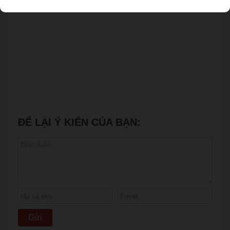
ĐỂ LẠI Ý KIẾN CỦA BẠN: