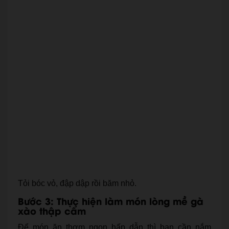
Tỏi bóc vỏ, đập dập rồi băm nhỏ.
Bước 3: Thực hiện làm món lòng mề gà
xào thập cẩm
Để món ăn thơm ngon hấp dẫn thì bạn cần nắm