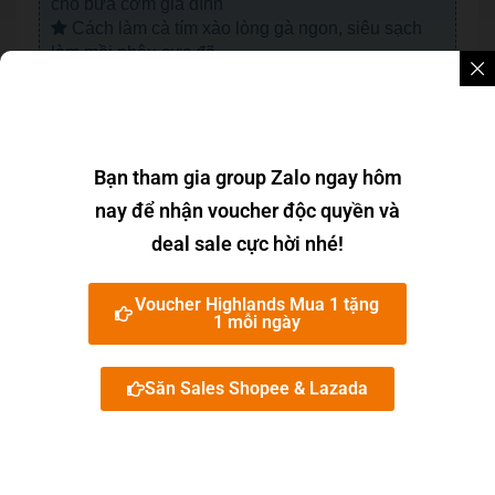
cho bữa cơm gia đình
Cách làm cà tím xào lòng gà ngon, siêu sạch
làm mồi nhậu cực đã
Cách làm măng tây xào lòng gà ngon cho bữa
cơm gia đình
Bạn tham gia group Zalo ngay hôm
nay để nhận voucher độc quyền và
deal sale cực hời nhé!
Voucher Highlands Mua 1 tặng
1 mỗi ngày
Săn Sales Shopee & Lazada