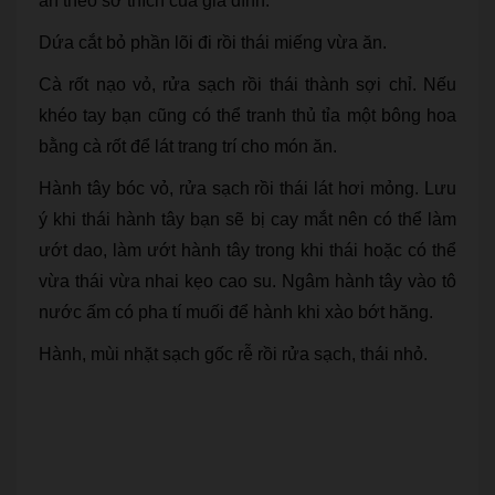
ăn theo sở thích của gia đình.
Dứa cắt bỏ phần lõi đi rồi thái miếng vừa ăn.
Cà rốt nạo vỏ, rửa sạch rồi thái thành sợi chỉ. Nếu
khéo tay bạn cũng có thể tranh thủ tỉa một bông hoa
bằng cà rốt để lát trang trí cho món ăn.
Hành tây bóc vỏ, rửa sạch rồi thái lát hơi mỏng. Lưu
ý khi thái hành tây bạn sẽ bị cay mắt nên có thể làm
ướt dao, làm ướt hành tây trong khi thái hoặc có thể
vừa thái vừa nhai kẹo cao su. Ngâm hành tây vào tô
nước ấm có pha tí muối để hành khi xào bớt hăng.
Hành, mùi nhặt sạch gốc rễ rồi rửa sạch, thái nhỏ.