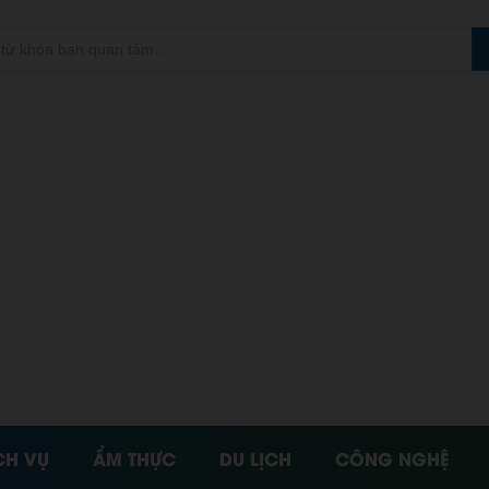
CH VỤ
ẨM THỰC
DU LỊCH
CÔNG NGHỆ