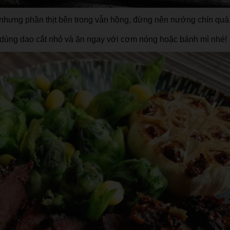
nhưng phần thịt bên trong vẫn hồng, đừng nên nướng chín quá
, dùng dao cắt nhỏ và ăn ngay với cơm nóng hoặc bánh mì nhé!