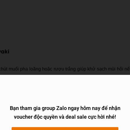
yaki
 chút muối pha loãng hoặc rượu trắng giúp khử sạch mùi hôi n
ếng to nhé.
ớng Teriyaki
, bột gừng, dầu ăn, đường nâu, hạt tiêu đen, bột tỏi vào bát l
g với thịt hươu. Bạn bọc ngoài bằng màng thực phẩm rồi ch
Bạn tham gia group Zalo ngay hôm nay để nhận
g có nhiều thời gian thì vẫn nên ướp trước từ 1-2h rồi mới nư
voucher độc quyền và deal sale cực hời nhé!
 nướng trên than hồng. Thi thoảng bạn rưới phần nước ướp lê