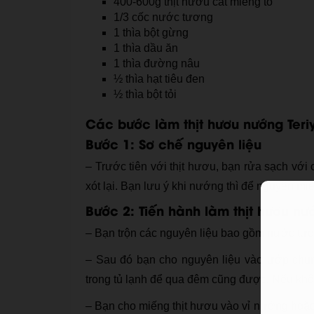
400-600g thịt hươu cắt miếng to
1/3 cốc nước tương
1 thìa bột gừng
1 thìa dầu ăn
1 thìa đường nâu
½ thìa hạt tiêu đen
½ thìa bột tỏi
Các bước làm thịt hươu nướng Teri
Bước 1: Sơ chế nguyên liệu
– Trước tiên với thịt hươu, bạn rửa sạch với
xót lại. Bạn lưu ý khi nướng thì để nguyên mi
Bước 2: Tiến hành làm thịt hươu nư
– Bạn trộn các nguyên liệu bao gồm nước tương
– Sau đó bạn cho nguyên liệu vào ướp chun
trong tủ lạnh để qua đêm cũng được. Nếu khôn
– Bạn cho miếng thịt hươu vào vỉ nướng hoặc