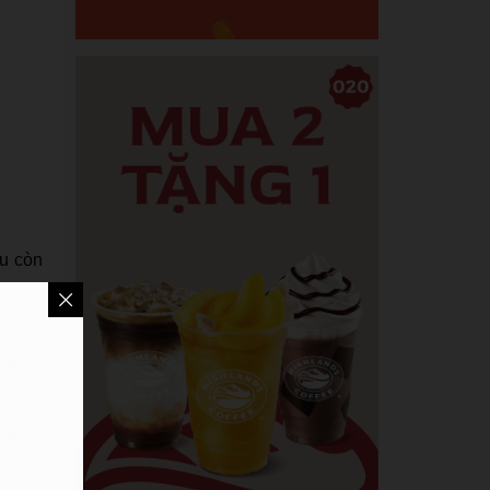
ếu còn
ớn.
o vào
ớng.
n trên