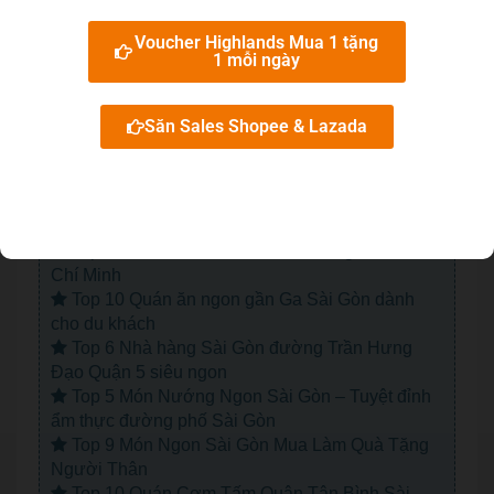
Email: camnangtop10@gmail.com
Voucher Highlands Mua 1 tặng
1 mỗi ngày
Bài viết cùng chủ đề:
Săn Sales Shopee & Lazada
Top 10 Quán Cà Phê Đẹp Quận 1 Sài Gòn Đi
Quên Lối Về
Đừng Bỏ Lỡ Top 10 Quán Cà Phê Dễ Thương
Ở Sài Gòn Chiều Lòng Bạn Gái
Top 7 Địa Chỉ Học CFA Chất Lượng Tại Hà Nội
Top 7 Địa Chỉ Học CFA Chất Lượng Tại TP. Hồ
Chí Minh
Top 10 Quán ăn ngon gần Ga Sài Gòn dành
cho du khách
Top 6 Nhà hàng Sài Gòn đường Trần Hưng
Đạo Quận 5 siêu ngon
Top 5 Món Nướng Ngon Sài Gòn – Tuyệt đỉnh
ẩm thực đường phố Sài Gòn
Top 9 Món Ngon Sài Gòn Mua Làm Quà Tặng
Người Thân
Top 10 Quán Cơm Tấm Quận Tân Bình Sài