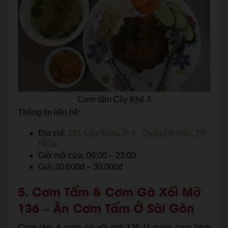
Cơm tấm Cây Khế 3
Thông tin liên hệ:
Địa chỉ:
126 Cây Trâm, P. 9, Quận Gò Vấp, TP.
HCM
Giờ mở cửa: 06:00 – 23:00
Giá: 20.000đ – 30.000đ
5. Cơm Tấm & Cơm Gà Xối Mỡ
136 – Ăn Cơm Tấm Ở Sài Gòn
Cơm tấm & cơm gà xối mỡ 136 là quán cơm bình