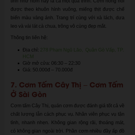
tính như hôm nay là cả một quá trình. Cơm nóng hổi
được theo khuôn hình vuông, miếng thịt được chế
biến màu vàng ánh. Trang trí cùng với xà lách, dưa
leo và vài lát cà chua, trông vô cùng đẹp mắt.
Thông tin liên hệ:
Địa chỉ:
278 Phạm Ngũ Lão, Quận Gò Vấp, TP.
HCM
Giờ mở cửa: 06:30 – 22:30
Giá: 50.000đ – 70.000đ
7. Cơm Tấm Cây Thị – Cơm Tấm
Ở Sài Gòn
Cơm tấm Cây Thị, quán cơm được đánh giá tốt cả về
chất lượng lẫn cách phục vụ. Nhân viên phục vụ tận
tình, nhanh nhẹn. Không gian rộng rãi, thoáng mát,
có không gian ngoài trời. Phần cơm nhiều đầy ấp đồ