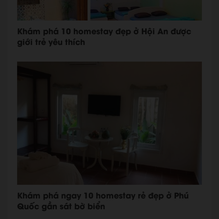
Khám phá 10 homestay đẹp ở Hội An được
giới trẻ yêu thích
Khám phá ngay 10 homestay rẻ đẹp ở Phú
Quốc gần sát bờ biển