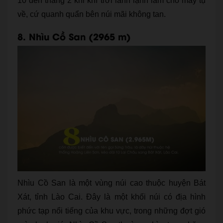
10 đến tháng 2 khi khí trời lành lạnh làm cho mây tụ
về, cứ quanh quẩn bên núi mãi không tan.
8. Nhìu Cồ San (2965 m)
Nhìu Cồ San là một vùng núi cao thuộc huyện Bát
Xát, tỉnh Lào Cai. Đây là một khối núi có địa hình
phức tạp nổi tiếng của khu vực, trong những đợt gió