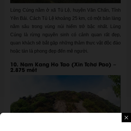
Lùng Cúng nằm ở xã Tú Lệ, huyện Văn Chấn, Tỉnh
Yên Bái. Cách Tú Lệ khoảng 25 km, có một bản làng
nằm sâu trong vùng núi hiểm trở bậc nhất. Lùng
Cúng là rừng nguyên sinh có cảnh quan rất đẹp,
quan khách sẽ bắt gặp những thảm thực vật độc đáo
hoặc tán lá phong đẹp đến mê người.
10. Nam Kang Ho Tao (Xin Tchơ Pao) –
2.875 mét