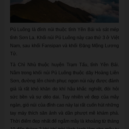
Pú Luông là đỉnh núi thuộc tỉnh Yên Bái và sát mép
tỉnh Sơn La. Khối núi Pú Luông này cao thứ 3 ở Việt
Nam, sau khối Fansipan và khối Đặng Mộng Lương
Tử.
Tà Chì Nhù thuộc huyện Trạm Tấu, tỉnh Yên Bái.
Nằm trong khối núi Pú Luông thuộc dãy Hoàng Liên
Sơn, đường lên chinh phục ngọn núi này được đánh
giá là rất khó khăn do khí hậu khắc nghiệt, đòi hỏi
sức bền và sự dẻo dai. Tuy nhiên vẻ đẹp của mây
ngàn, gió núi của đỉnh cao này lại rất cuốn hút những
tay máy thích săn ảnh và dân phượt mê khám phá.
Thời điểm đẹp nhất để ngắm mây là khoảng từ tháng