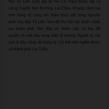
Núi Tả Liên (còn gọi là núi Cổ Trâu) thuộc xã Tả
Lèng, huyện Tam Đường, Lai Châu. Khung cảnh núi
non hùng vỹ cùng với thảm thực vật rừng nguyên
sinh của dãy Tả Liên Sơn đã thu hút các bước chân
ưa khám phá. Nơi đây có nhiều cây cổ thụ, đỗ
quyên và một khu rừng toàn là phong. Ngoài ra, núi
non ở đây cũng rất hùng vỹ. Có thể nhìn ngắm được
cả thành phố Lai Châu.