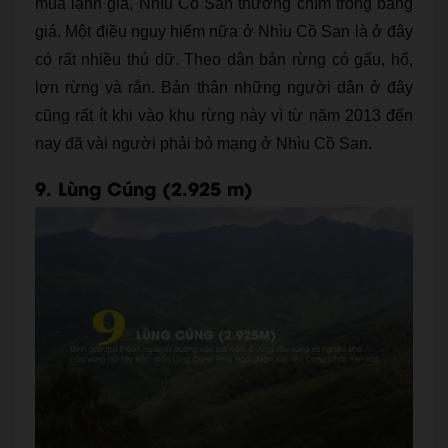
mùa lạnh giá, Nhìu Cồ San thường chìm trong băng
giá. Một điều nguy hiểm nữa ở Nhìu Cồ San là ở đây
có rất nhiều thú dữ. Theo dân bản rừng có gấu, hổ,
lợn rừng và rắn. Bản thân những người dân ở đây
cũng rất ít khi vào khu rừng này vì từ năm 2013 đến
nay đã vài người phải bỏ mạng ở Nhìu Cồ San.
9. Lùng Cúng (2.925 m)