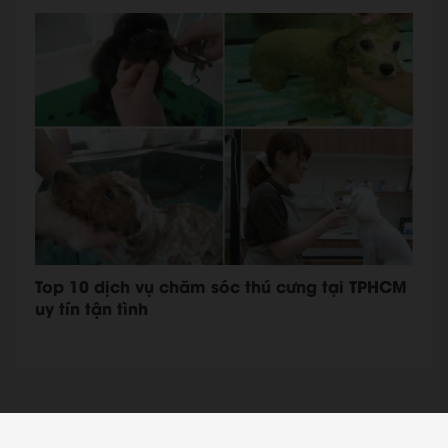
Top 10 dịch vụ chăm sóc thú cưng tại TPHCM
uy tín tận tình