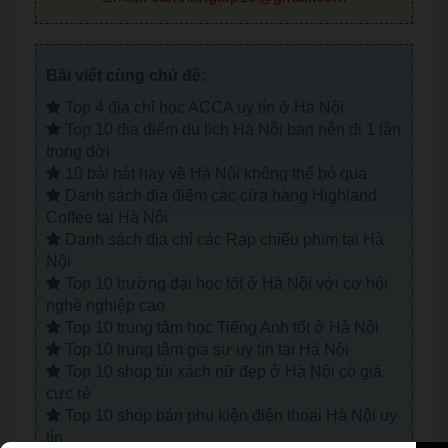
Bài viết cùng chủ đề:
Top 4 địa chỉ học ACCA uy tín ở Hà Nội
Top 10 địa điểm du lịch Hà Nội bạn nên đi 1 lần
trong đời
10 bài hát hay về Hà Nội không thể bỏ qua
Danh sách địa điểm các cửa hàng Highland
Coffee tại Hà Nội
Danh sách địa chỉ các Rạp chiếu phim tại Hà
Nội
Top 10 trường đại học tốt ở Hà Nội với cơ hội
nghề nghiệp cao
Top 10 trung tâm học Tiếng Anh tốt ở Hà Nội
Top 10 trung tâm gia sư uy tín tại Hà Nội
Top 10 shop túi xách nữ đẹp ở Hà Nội có giá
cực rẻ
Top 10 shop bán phụ kiện điện thoại Hà Nội uy
tín