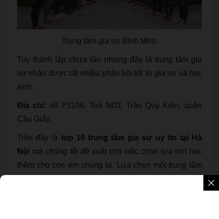
Trung tâm gia sư Bình Minh
Tuy thành lập chưa lâu nhưng đây là trung tâm gia
sư nhận được rất nhiều phản hồi tốt từ gia sư và học
sinh.
Địa chỉ:
số P1106, Toà N03, Trần Quý Kiên, quận
Cầu Giấy.
Trên đây là
top 10 trung tâm gia sư uy tín tại Hà
Nội
mà chúng tôi đề xuất cho việc chọn lựa nơi học
thêm cho con em chúng ta. Lựa chọn một trung tâm
gia sư tốt sẽ là bước khởi điểm tốt giúp con bạn học
ngày càng tiến bộ hơn. Hãy đầu tư cho trẻ ở thời
điểm sớm nhất bạn nhé!