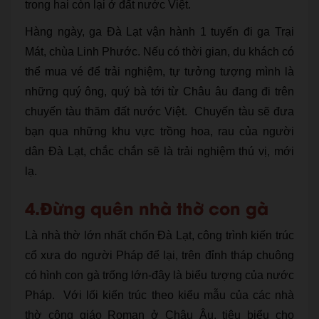
trong hai còn lại ở đất nước Việt.
Hàng ngày, ga Đà Lạt vận hành 1 tuyến đi ga Trại
Mát, chùa Linh Phước. Nếu có thời gian, du khách có
thể mua vé để trải nghiệm, tự tưởng tượng mình là
những quý ông, quý bà tới từ Châu âu đang đi trên
chuyến tàu thăm đất nước Việt. Chuyến tàu sẽ đưa
bạn qua những khu vực trồng hoa, rau của người
dân Đà Lạt, chắc chắn sẽ là trải nghiệm thú vị, mới
lạ.
4.Đừng quên nhà thờ con gà
Là nhà thờ lớn nhất chốn Đà Lạt, công trình kiến trúc
cổ xưa do người Pháp để lại, trên đỉnh tháp chuông
có hình con gà trống lớn-đây là biểu tượng của nước
Pháp. Với lối kiến trúc theo kiểu mẫu của các nhà
thờ công giáo Roman ở Châu Âu, tiêu biểu cho