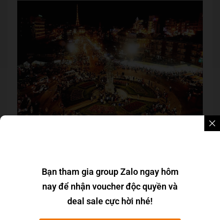
Được biết đến là 1 trong 10 địa điểm du lịch hot Đà
Lạt nên đến vào buổi tối. Du khách sẽ được thưởng
thức cốc sữa đậu nành nóng hổi, ăn một củ khoai
Bạn tham gia group Zalo ngay hôm
lang, ăn bánh tráng nướng (pizza Đà Lạt), hay gọi vài
nay để nhận voucher độc quyền và
xiêng đồ nướng thơm lừng dưới cái thời tiết se se
deal sale cực hời nhé!
lạnh lạnh hẳn là rất thú vị đấy!