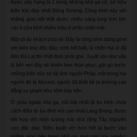
được xếp hạng là 1 trong những nhà ga cổ, sở hữu
kiến trúc đẹp nhất Đông Dương. Công trình này với
không gian nội thất được chiếu sáng lung linh bởi
các ô cửa kính nhiều màu ở phần chân mái.
Một số du khách chia sẻ: Đây là công trình đáng gờm
với kiến trúc độc đáo, xinh hết biết, là chốn mà ai đã
đến Đà Lạt thì nhất định phải ghé. Tuyệt vời như vậy
là bởi nơi đây sẽ khiến bạn thán phục, gật gù trước
những kiến trúc sư tài tình người Pháp, một trong hai
người đó là Mocent, người đã thiết kế ra trường cao
đẳng sư phạm như trình bày trên.
Ở phía ngoài nhà ga, nổi bật nhất là ba hình chóp
cách điệu từ ba đỉnh núi cao nhất Lang Biang, được
kết hợp với hình tượng mái nhà rông Tây Nguyên
cực độc đáo. Điều tuyệt vời hơn hết là bước vào
không gian bên trong nhà ga, bạn mới trải nghiệm