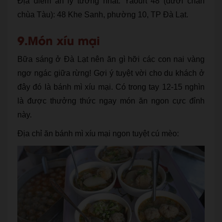
Địa điểm ăn lý tưởng nhất: Yaourt 48 (dưới chân
chùa Tàu): 48 Khe Sanh, phường 10, TP Đà Lạt.
9.Món xíu mại
Bữa sáng ở Đà Lạt nên ăn gì hỡi các con nai vàng
ngơ ngác giữa rừng! Gợi ý tuyệt vời cho du khách ở
đây đó là bánh mì xíu mại. Có trong tay 12-15 nghìn
là được thưởng thức ngay món ăn ngon cực đỉnh
này.
Địa chỉ ăn bánh mì xíu mại ngon tuyệt cú mèo: