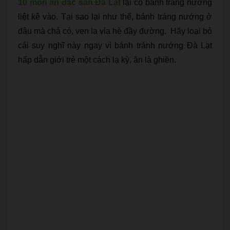
10 món ăn đặc sản Đà Lạt
lại có bánh tráng nướng
liệt kê vào. Tại sao lại như thế, bánh tráng nướng ở
đâu mà chả có, ven la vỉa hè đầy đường. Hãy loại bỏ
cái suy nghĩ này ngay vì bánh tránh nướng Đà Lạt
hấp dẫn giới trẻ một cách lạ kỳ, ăn là ghiền.