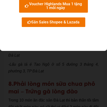
Voucher Highlands Mua 1 tặng
1 mỗi ngày
Săn Sales Shopee & Lazada
Một số địa điểm ghé để được ăn ngon:
-Lẩu gà lá é 668 ở số 2B Chu Văn An, phường 3, TP
Đà Lạt
-Lẩu gà lá é Tao Ngộ ở số 5 đường 3 tháng 4,
phường 3, TP Đà Lạt
8.Phải lòng món sữa chua phô
mai – Trứng gà lòng đào
Trong 10 món ăn đặc sản Đà Lạt thì bản thân tôi tâm
đắt nhất món này, nó rất thú vị đấy! 2 món này đi đôi