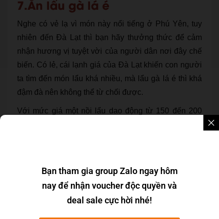
7.Ăn lẩu gà lá é
Nghe có vẻ lạ vì món này nổi tiếng ở Phú Yên, tuy
nhiên đến Đà Lạt thì bạn hãy thưởng thức để cảm
nhận hương vị tuyệt vời của người dân nơi đây chế
biến. Có lẻ, cái lạnh giá của Đà Lạt khiến con người
ta tìm đến món lẩu khá nhiều, mà lẩu gà lá é thì khá
đậm đà nên không thể từ chối được.
Với mức giá một nồi lẩu dao động từ 150 đến 200
nghìn đồng cho nên bạn có thể thưởng thức mà
chẳng lo ngại về kinh phí đắt đỏ.
Bạn tham gia group Zalo ngay hôm
nay để nhận voucher độc quyền và
deal sale cực hời nhé!