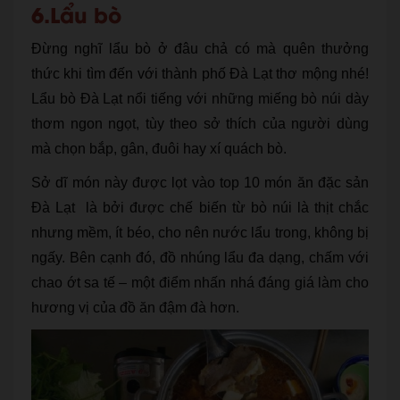
6.Lẩu bò
Đừng nghĩ lẩu bò ở đâu chả có mà quên thưởng
thức khi tìm đến với thành phố Đà Lạt thơ mộng nhé!
Lẩu bò Đà Lạt nổi tiếng với những miếng bò núi dày
thơm ngon ngọt, tùy theo sở thích của người dùng
mà chọn bắp, gân, đuôi hay xí quách bò.
Sở dĩ món này được lọt vào top 10 món ăn đặc sản
Đà Lạt là bởi được chế biến từ bò núi là thịt chắc
nhưng mềm, ít béo, cho nên nước lẩu trong, không bị
ngấy. Bên cạnh đó, đồ nhúng lẩu đa dạng, chấm với
chao ớt sa tế – một điểm nhấn nhá đáng giá làm cho
hương vị của đồ ăn đậm đà hơn.