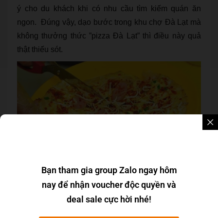
ý cho du khách khi có nhu cầu tìm kiếm quán ăn
ngon. Đúng vậy, dạo bước trong khu chợ Đà Lạt mà
không thưởng thức ”pizza Đà Lạt” thì điều này quả
thật thiếu sót.
Bạn tham gia group Zalo ngay hôm
Theo thông tin cập nhật được thì cũng nhờ món ăn
nay để nhận voucher độc quyền và
vặt hấp dẫn này mà Đà Lạt níu chân biết bao du
deal sale cực hời nhé!
khách. Chiều tà buông xuống, dưới tiết trời se lạnh,