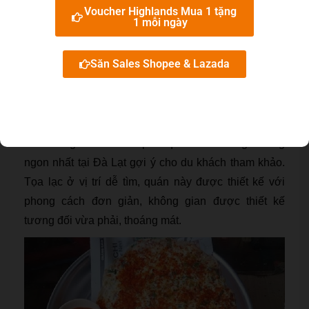
bên gánh hàng rong cùng với những chiếc bánh
Voucher Highlands Mua 1 tặng
tráng nướng vàng ươm thơm nức, du khách gọi thêm
1 mỗi ngày
vài ly sữa đậu nóng ấm chắc chắn sẽ ấm lòng vô
cùng để tận hưởng.
Săn Sales Shopee & Lazada
9.Bánh tráng nướng 54 Nguyễn
Văn Trỗi
Nằm trong danh sách top 10 quán bánh tráng nướng
ngon nhất tại Đà Lạt gợi ý cho du khách tham khảo.
Tọa lạc ở vị trí dễ tìm, quán này được thiết kế với
phong cách đơn giản, không gian được thiết kế
tương đối vừa phải, thoáng mát.