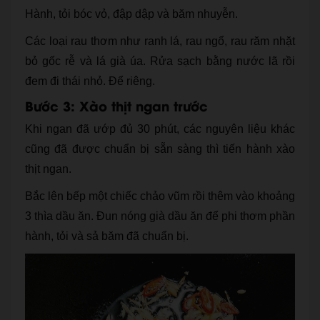
Hành, tỏi bóc vỏ, đập dập và băm nhuyễn.
Các loại rau thơm như ranh lá, rau ngổ, rau răm nhặt
bỏ gốc rễ và lá già úa. Rửa sạch bằng nước lã rồi
đem đi thái nhỏ. Để riêng.
Bước 3: Xào thịt ngan trước
Khi ngan đã ướp đủ 30 phút, các nguyên liệu khác
cũng đã được chuẩn bị sẵn sàng thì tiến hành xào
thịt ngan.
Bắc lên bếp một chiếc chảo vũm rồi thêm vào khoảng
3 thìa dầu ăn. Đun nóng già dầu ăn để phi thơm phần
hành, tỏi và sả băm đã chuẩn bị.