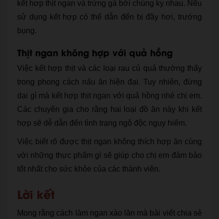
kết hơp thịt ngan và trứng gà bởi chúng kỵ nhau. Nếu
sử dụng kết hợp có thể dẫn đến bị đầy hơi, trướng
bụng.
Thịt ngan không hợp với quả hồng
Việc kết hợp thịt và các loại rau củ quả thường thấy
trong phong cách nấu ăn hiện đại. Tuy nhiên, đừng
dại gì mà kết hợp thịt ngan với quả hồng nhé chị em.
Các chuyên gia cho rằng hai loại đồ ăn này khi kết
hợp sẽ dễ dẫn đến tình trạng ngộ độc nguy hiểm.
Việc biết rõ được thịt ngan không thích hợp ăn cùng
với những thực phẩm gì sẽ giúp cho chị em đảm bảo
tốt nhất cho sức khỏe của các thành viên.
Lời kết
Mong rằng cách làm ngan xào lăn mà bài viết chia sẻ