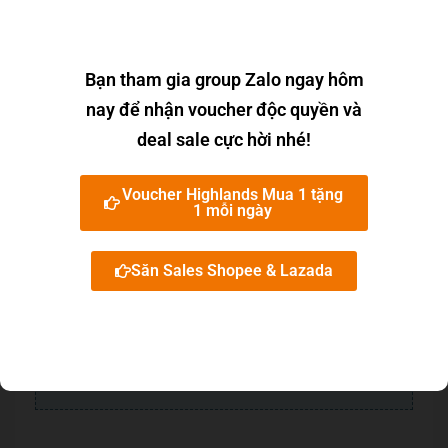
Cách làm ốc móng tay cháy tỏi ngon phát mê
theo đầu bếp 5 sao
Cách làm ốc móng tay xào sả ớt thơm thơm
cay cay, ăn hay ra phết
Bạn tham gia group Zalo ngay hôm
Cách làm ốc móng tay xào bơ tỏi ngon béo
nay để nhận voucher độc quyền và
ngậy, thơm lừng không chán
Thịt bò hấp với gì ngon nhất? TOP 20 món thịt
deal sale cực hời nhé!
bò hấp ngon sang chảnh
Cách xào lòng ngựa ngon với rau răm, dứa
Voucher Highlands Mua 1 tặng
thơm, dưa chua, lá lốt
1 mỗi ngày
Cách làm thịt ngan xào rau má ngon đơn giản
lạ miệng và bổ dưỡng
Cách làm cà tím sốt chua ngọt siêu ngon bao
Săn Sales Shopee & Lazada
nhiêu cơm cũng hết
Cách làm hến xào cà chua chua ngọt thanh
thanh cho bữa cơm
Cách làm lòng mề gà xào thập cẩm ngon làm
mới thực đơn