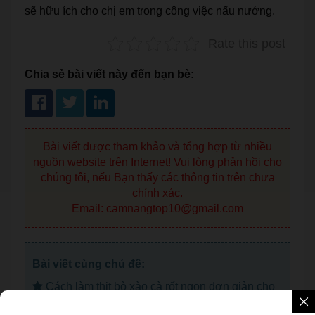
sẽ hữu ích cho chị em trong công việc nấu nướng.
Rate this post
Chia sẻ bài viết này đến bạn bè:
Bài viết được tham khảo và tổng hợp từ nhiều
nguồn website trên Internet! Vui lòng phản hồi cho
chúng tôi, nếu Bạn thấy các thông tin trên chưa
chính xác.
Email: camnangtop10@gmail.com
Bài viết cùng chủ đề:
Cách làm thịt bò xào cà rốt ngon đơn giản cho
bữa cơm