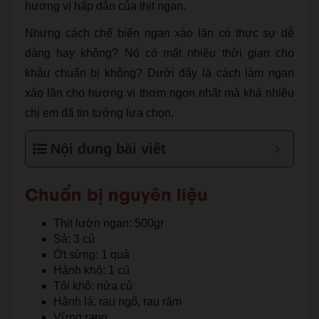
hương vị hấp dẫn của thịt ngan.
Nhưng cách chế biến ngan xào lăn có thực sự dễ
dàng hay không? Nó có mất nhiều thời gian cho
khâu chuẩn bị không? Dưới đây là cách làm ngan
xào lăn cho hương vị thơm ngon nhất mà khá nhiều
chị em đã tin tưởng lựa chọn.
Nội dung bài viết
Chuẩn bị nguyên liệu
Thịt lườn ngan: 500gr
Sả: 3 củ
Ớt sừng: 1 quả
Hành khô: 1 củ
Tỏi khô: nửa củ
Hành lá, rau ngổ, rau răm
Vừng rang