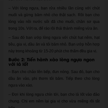
– Với lòng ngựa, bạn rửa nhiều lần cùng với chút
muối và gừng băm nhỏ cho thật sạch. Rồi bạn cho
lòng vào nồi nước sôi đã cho muối, chần sơ qua
trong 10s. Vớt ra, để ráo rồi thái thành miếng vừa ăn.
– Sau đó bạn ướp lòng ngựa với chút hạt nêm, hạt
tiêu, gia vị, dầu ăn và tỏi băm nhỏ. Bạn ướp hỗn hợp
này trong khoảng từ 15-20 phút cho thấm đều gia vị.
Bước 2: Tiến hành xào lòng ngựa ngon
với lá lốt
– Bạn cho chảo lên bếp, đun nóng. Sau đó, bạn cho
dầu ăn vào, phi thơm tỏi băm. Tiếp theo cho lòng
ngựa vào xào.
– Đợi khi lòng ngựa chín tới, bạn cho lá lốt vào đảo
chung. Chị em nêm lại gia vị cho vừa miệng rồi tắt
bếp.