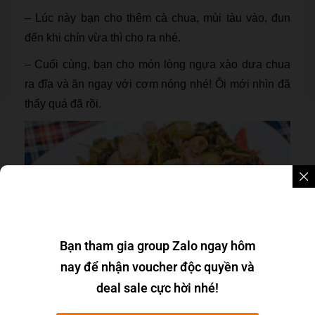
– Lúc này bạn cho thêm cà chua, mùi tàu vào, đun
đến khi chín vừa thì cho ra nhé.
– Cuối cùng, bạn cho món lòng ngựa xào dưa chua
ra đĩa và ăn ngay với cơm nóng nhé! Ôi mới nhìn đã
thấy quá đã rồi.
Bạn tham gia group Zalo ngay hôm
nay để nhận voucher độc quyền và
deal sale cực hời nhé!