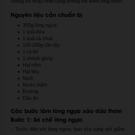
chồng ưa nhậu nhẹt cũng không thể kiềm lòng được.
Nguyên liệu cần chuẩn bị
300g lòng ngựa
1 quả dứa
1 quả cà chua
100-200g cần tây
1 củ tỏi
1 nhánh gừng
Hạt nêm
Hạt tiêu
Muối
Nước mắm
Đường
Dầu ăn
Các bước làm lòng ngựa xào dứa thơm
Bước 1: Sơ chế lòng ngựa
– Trước tiên với lòng ngựa, bạn rửa cùng với giấm