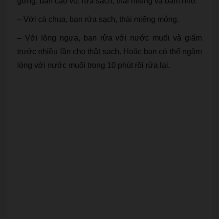
gừng, bạn cạo vỏ, rửa sạch, thái miếng và băm nhỏ.
– Với cà chua, bạn rửa sạch, thái miếng mỏng.
– Với lòng ngựa, bạn rửa với nước muối và giấm
trước nhiều lần cho thật sạch. Hoặc bạn có thể ngâm
lòng với nước muối trong 10 phút rồi rửa lại.