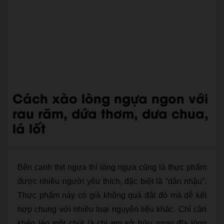
Cách xào lòng ngựa ngon với
rau răm, dứa thơm, dưa chua,
lá lốt
Bên cạnh thịt ngựa thì lòng ngựa cũng là thực phẩm
được nhiều người yêu thích, đặc biệt là “dân nhậu”.
Thực phẩm này có giá không quá đắt đỏ mà dễ kết
hợp chung với nhiều loại nguyên liệu khác. Chỉ cần
khéo léo một chút là chị em sở hữu ngay đĩa lòng