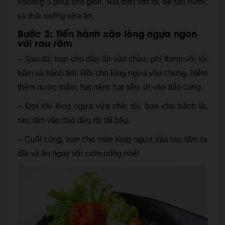
khoảng 5 phút cho giòn. Rồi mới vớt ra, để ráo nước
và thái miếng vừa ăn.
Bước 3: Tiến hành xào lòng ngựa ngon
với rau răm
– Sau đó, bạn cho dầu ăn vào chảo, phi thơm với tỏi
băm và hành tím. Rồi cho lòng ngựa vào chung. Nêm
thêm nước mắm, hạt nêm, hạt tiêu, ớt vào đảo cùng.
– Đợi khi lòng ngựa vừa chín tới, bạn cho hành lá,
rau răm vào đảo đều rồi tắt bếp.
– Cuối cùng, bạn cho món lòng ngựa xào rau răm ra
đĩa và ăn ngay với cơm nóng nhé!