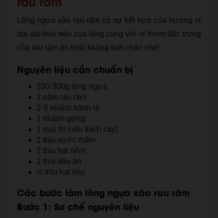
rau răm
Lòng ngựa xào rau răm có sự kết hợp của hương vị
dai dai béo béo của lòng cùng với vị thơm đặc trưng
của rau răm ăn hoài không biết chán nhé!
Nguyên liệu cần chuẩn bị
200-300g lòng ngựa
1 nắm rau răm
2-3 nhánh hành lá
1 nhánh gừng
1 quả ớt (nếu thích cay)
1 thìa nước mắm
2 thìa hạt nêm
2 thìa dầu ăn
½ thìa hạt tiêu
Các bước làm lòng ngựa xào rau răm
Bước 1: Sơ chế nguyên liệu