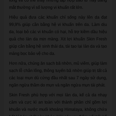
lỏng và có thể thấy những tập hợp bào tử này bằng
mắt thường vì số lượng vi khuẩn rất lớn.
Hiệu quả đưa các khuẩn chí sống này lên da đạt
99,9% giúp cân bằng hệ vi khuẩn trên da. Làm dịu
da, loại bỏ các vi khuẩn có hại, hỗ trợ kiềm dầu hiệu
quả cho làn da mịn màng. Xịt lợi khuẩn Skin Fresh
giúp cân bằng hệ sinh thái da, tái tạo lại làn da và tạo
màng bọc bảo vệ cho da.
Hơn nữa, chúng ăn sạch bã nhờn, mủ viêm, giúp làm
sạch lỗ chân lông, thông tuyến bã nhờn giúp trị tất cả
các loại mụn dù cứng đầu nhất sau 7 ngày sử dụng,
ngăn ngừa thâm do mụn và ngăn ngừa mụn tái phát.
Skin Fresh phù hợp với mọi làn da, kể cả da nhạy
cảm và cực kì an toàn với thành phần chỉ gồm lợi
khuẩn và nước muối khoáng Himalaya, không chứa