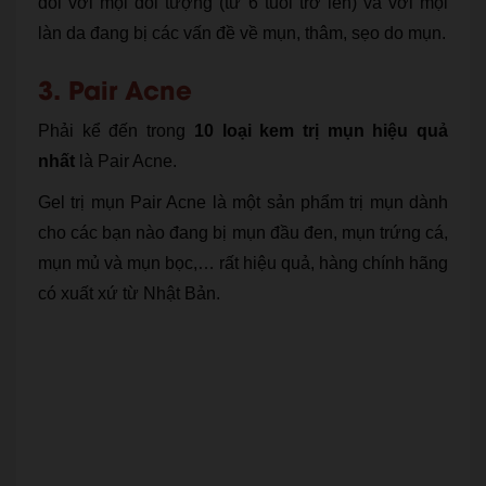
đối với mọi đối tượng (từ 6 tuổi trở lên) và với mọi
làn da đang bị các vấn đề về mụn, thâm, sẹo do mụn.
3. Pair Acne
Phải kể đến trong
10 loại kem trị mụn hiệu quả
nhất
là Pair Acne.
Gel trị mụn Pair Acne là một sản phẩm trị mụn dành
cho các bạn nào đang bị mụn đầu đen, mụn trứng cá,
mụn mủ và mụn bọc,… rất hiệu quả, hàng chính hãng
có xuất xứ từ Nhật Bản.