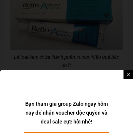
Là loại kem chứa thành phần trị mụn hiệu quả bậc
nhất
Kem trị mụn Retin A chứa thành phần chính là
Tretinoin (retinonic acid) được xem là chất trị mụn
“bậc nhất”, “mạnh nhất” trên thị trường mỹ phẩm thế
giới. Vì vậy khi sử dụng Retin -A sẽ gây kích ứng da
Bạn tham gia group Zalo ngay hôm
và hiện tượng Purging kéo dài 1 đến 2 tuần.
nay để nhận voucher độc quyền và
deal sale cực hời nhé!
Retin A là loại kem trị mụn hiệu quả nhất trong
10 loại
kem trị mụn hiệu quả nhất
hiện nay. Vì tác dụng trị