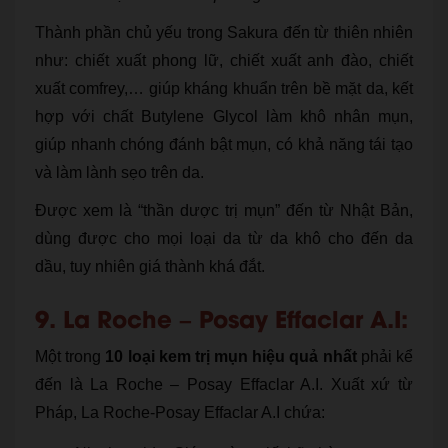
Thành phần chủ yếu trong Sakura đến từ thiên nhiên
như: chiết xuất phong lữ, chiết xuất anh đào, chiết
xuất comfrey,… giúp kháng khuẩn trên bề mặt da, kết
hợp với chất Butylene Glycol làm khô nhân mụn,
giúp nhanh chóng đánh bật mụn, có khả năng tái tạo
và làm lành sẹo trên da.
Được xem là “thần dược trị mụn” đến từ Nhật Bản,
dùng được cho mọi loại da từ da khô cho đến da
dầu, tuy nhiên giá thành khá đắt.
9. La Roche – Posay Effaclar A.I:
Một trong
10 loại kem trị mụn hiệu quả nhất
phải kể
đến là La Roche – Posay Effaclar A.I. Xuất xứ từ
Pháp, La Roche-Posay Effaclar A.I chứa: