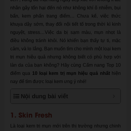
nhân gây tổn hại đến nó như không khí ô nhiễm, bụi
bẩn, kem phấn trang điểm… Chưa kể, việc thức
khuya dậy sớm, thay đổi nội tiết tố trong thời kì kinh
nguyệt, stress…Việc da bị sạm màu, mụn nhọt là
điều không tránh khỏi. Nó khiến bạn thấy tự ti, mặc
cảm, và lo lắng. Bạn muốn tìm cho mình một loại kem
trị mụn hiệu quả nhưng không biết có phù hợp với
làn da của bạn không? Hãy cùng Cẩm nang Top 10
điểm qua
10 loại kem trị mụn hiệu quả nhất
hiện
nay để tìm được loại kem ưng ý nhé!
Nội dung bài viết
1. Skin Fresh
Là loại kem trị mụn mới trên thị trường nhưng chinh