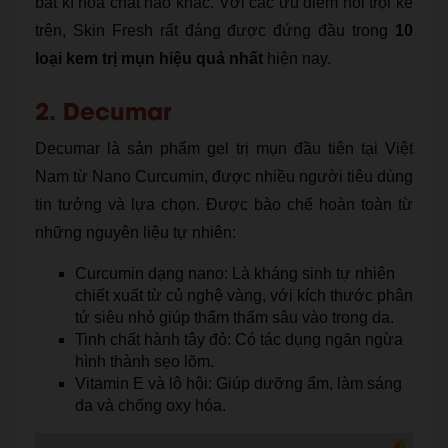
bất kì hóa chất nào khác. Với các ưu điểm nổi trội kể
trên, Skin Fresh rất đáng được đứng đầu trong
10
loại kem trị mụn hiệu quả nhất
hiện nay.
2. Decumar
Decumar là sản phẩm gel trị mụn đầu tiên tại Việt
Nam từ Nano Curcumin, được nhiều người tiêu dùng
tin tưởng và lựa chọn. Được bào chế hoàn toàn từ
những nguyên liệu tự nhiên:
Curcumin dạng nano: Là kháng sinh tự nhiên
chiết xuất từ củ nghệ vàng, với kích thước phân
tử siêu nhỏ giúp thẩm thấm sâu vào trong da.
Tinh chất hành tây đỏ: Có tác dụng ngăn ngừa
hình thành sẹo lõm.
Vitamin E và lô hội: Giúp dưỡng ẩm, làm sáng
da và chống oxy hóa.