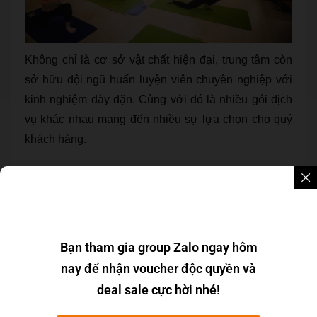
Không chỉ là cơ sở vật chất hiện đại, trung tâm còn
sở hữu đội ngũ huấn luyện viên chuyên nghiệp với
kinh nghiệm dày dặn. Cùng với đó là nhiều gói dịch
vụ khác nhau mang đến nhiều sự lựa chọn cho quý
khách hàng.
9. Annie Gym
Nếu bạn yêu thích những bài tập nhẹ nhàng hay bộ
môn Aerobic thì Annie Gym chính là địa chỉ phù hợp
nhất. Những bài tập nhẹ nhàng sẽ giúp cho cơ thể
Bạn tham gia group Zalo ngay hôm
dẻo dai, giảm mỡ và vóc dáng thon gọn hơn.
nay để nhận voucher độc quyền và
deal sale cực hời nhé!