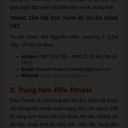
gian ngắn tập luyện mà luôn luôn vui vẻ, hứng khởi.
TRUNG TÂM THỂ DỤC THẨM MỸ DUYÊN DÁNG
VIỆT
Trụ sở chính: 884 Nguyễn Kiệm, phường 3, Q.Gò
Vấp, TP Hồ Chí Minh.
Hotline
: 0987 375 790 – 0945.01.91.66 ( Ms Lê
Thọ )
Email
: trungtamtheducthammylt@gmail.com
Website
:
www.duyendangviet.vn
2. Trung tâm Elite Fitness
Elite Fitness là một trung tâm thể dục thẩm mỹ được
xây dựng với mong muốn mang đến cho người Việt
lối sống lành mạnh với sức khỏe dẻo dai. Không chỉ
sở hữu trang thiết bị, máy móc hiện đại, trung tâm