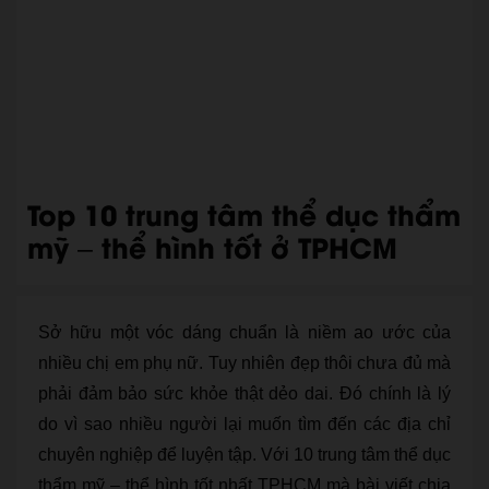
Top 10 trung tâm thể dục thẩm
mỹ – thể hình tốt ở TPHCM
Sở hữu một vóc dáng chuẩn là niềm ao ước của
nhiều chị em phụ nữ. Tuy nhiên đẹp thôi chưa đủ mà
phải đảm bảo sức khỏe thật dẻo dai. Đó chính là lý
do vì sao nhiều người lại muốn tìm đến các địa chỉ
chuyên nghiệp để luyện tập. Với 10 trung tâm thể dục
thẩm mỹ – thể hình tốt nhất TPHCM mà bài viết chia