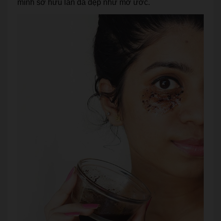
mình sở hữu làn da đẹp như mơ ước.