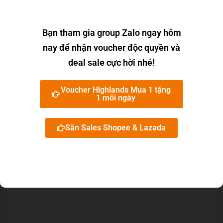
Chia sẻ bài viết này đến bạn bè:
Bạn tham gia group Zalo ngay hôm
nay để nhận voucher độc quyền và
Bài viết được tham khảo và tổng hợp từ nhiều
deal sale cực hời nhé!
nguồn website trên Internet! Vui lòng phản hồi cho
chúng tôi, nếu Bạn thấy các thông tin trên chưa
Voucher Highlands Mua 1 tặng
chính xác.
1 mỗi ngày
Email: camnangtop10@gmail.com
Săn Sales Shopee & Lazada