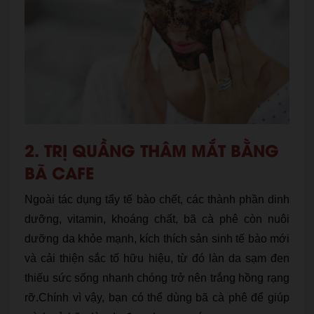
2. TRỊ QUẦNG THÂM MẮT BẰNG
BÃ CAFE
Ngoài tác dụng tẩy tế bào chết, các thành phần dinh
dưỡng, vitamin, khoáng chất, bã cà phê còn nuôi
dưỡng da khỏe mạnh, kích thích sản sinh tế bào mới
và cải thiện sắc tố hữu hiệu, từ đó làn da sạm đen
thiếu sức sống nhanh chóng trở nên trắng hồng rạng
rỡ.Chính vì vậy, bạn có thể dùng bã cà phê để giúp