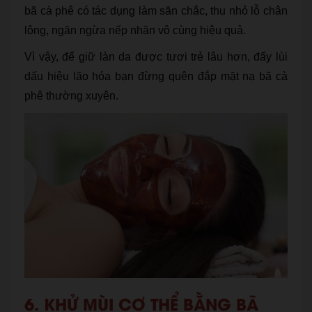
bã cà phê có tác dụng làm săn chắc, thu nhỏ lỗ chân
lông, ngăn ngừa nếp nhăn vô cùng hiệu quả.
Vì vậy, để giữ làn da được tươi trẻ lâu hơn, đẩy lùi
dấu hiệu lão hóa bạn đừng quên đắp mặt nạ bã cà
phê thường xuyên.
6. KHỬ MÙI CƠ THỂ BẰNG BÃ