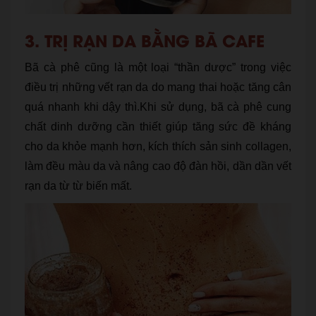
3. TRỊ RẠN DA BẰNG BÃ CAFE
Bã cà phê cũng là một loại “thần dược” trong việc
điều trị những vết rạn da do mang thai hoặc tăng cân
quá nhanh khi dậy thì.Khi sử dụng, bã cà phê cung
chất dinh dưỡng cần thiết giúp tăng sức đề kháng
cho da khỏe mạnh hơn, kích thích sản sinh collagen,
làm đều màu da và nâng cao độ đàn hồi, dần dần vết
rạn da từ từ biến mất.