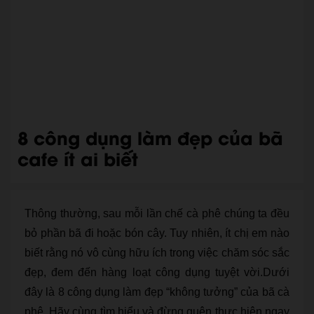
8 công dụng làm đẹp của bã
cafe ít ai biết
Thông thường, sau mỗi lần chế cà phê chúng ta đều
bỏ phần bã đi hoặc bón cây. Tuy nhiên, ít chị em nào
biết rằng nó vô cùng hữu ích trong việc chăm sóc sắc
đẹp, đem đến hàng loạt công dụng tuyệt vời.Dưới
đây là 8 công dụng làm đẹp “không tưởng” của bã cà
phê. Hãy cùng tìm hiểu và đừng quên thực hiện ngay