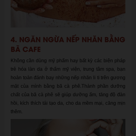
4. NGĂN NGỪA NẾP NHĂN BẰNG
BÃ CAFE
Không cần dùng mỹ phẩm hay bất kỳ các biện pháp
trẻ hóa làn da ở thẩm mỹ viện, trung tâm spa, bạn
hoàn toàn đánh bay những nếp nhăn li ti trên gương
mặt của mình bằng bã cà phê.Thành phần dưỡng
chất của bã cà phê sẽ giúp dưỡng ẩm, tăng độ đàn
hồi, kích thích tái tạo da, cho da mềm mại, căng mịn
thêm.