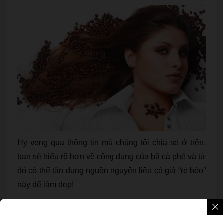
Hy vọng qua thông tin mà chúng tôi chia sẻ ở trên,
bạn sẽ hiểu rõ hơn về công dụng của bã cà phê và từ
đó có thể tận dụng nguồn nguyên liệu có giá “rẻ bèo”
này để làm đẹp!
1/5 - (1 bình chọn)