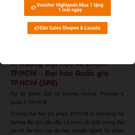
Voucher Highlands Mua 1 tặng
Mặc dù bên cạnh rất nhiều những ưu điểm trường
1 mỗi ngày
vẫn còn tồn tại một số những hạn chế về chế độ văn
phòng, trang thiết bị cho quá trình học tập nghiên cứu
Săn Sales Shopee & Lazada
của sinh viên nhưng không thể phủ nhận Trường Đại
học Khoa học Xã hội và Nhân Văn là một trong
những trường công lập hàng đầu tại TP.HCM.
9. Trường Đại học Sư phạm
TP.HCM – Đại học Quốc gia
TP.HCM (SPS)
Trụ sở chính: 280 An Dương Vương, Phường 4,
Quận 5, TP.HCM
Trường Đại học Sư phạm TP.HCM là một trong hai
trường đại học dẫn đầu cả nước về chất lượng đào
tạo hệ đại học, sau đại học chuyên ngành Sư phạm