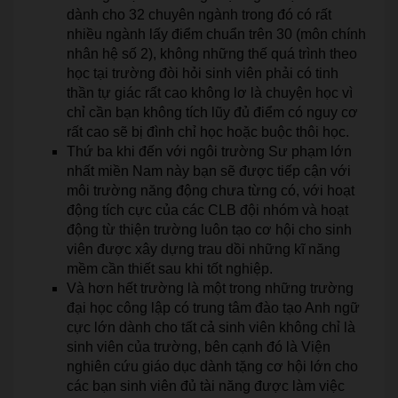
dành cho 32 chuyên ngành trong đó có rất
nhiều ngành lấy điểm chuẩn trên 30 (môn chính
nhân hệ số 2), không những thế quá trình theo
học tại trường đòi hỏi sinh viên phải có tinh
thần tự giác rất cao không lơ là chuyện học vì
chỉ cần bạn không tích lũy đủ điểm có nguy cơ
rất cao sẽ bị đình chỉ học hoặc buộc thôi học.
Thứ ba khi đến với ngôi trường Sư phạm lớn
nhất miền Nam này bạn sẽ được tiếp cận với
môi trường năng động chưa từng có, với hoạt
động tích cực của các CLB đội nhóm và hoạt
động từ thiện trường luôn tạo cơ hội cho sinh
viên được xây dựng trau dồi những kĩ năng
mềm cần thiết sau khi tốt nghiệp.
Và hơn hết trường là một trong những trường
đại học công lập có trung tâm đào tạo Anh ngữ
cực lớn dành cho tất cả sinh viên không chỉ là
sinh viên của trường, bên cạnh đó là Viện
nghiên cứu giáo dục dành tặng cơ hội lớn cho
các bạn sinh viên đủ tài năng được làm việc